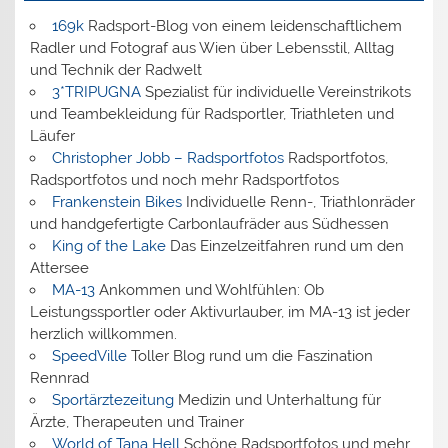
169k
Radsport-Blog von einem leidenschaftlichem
Radler und Fotograf aus Wien über Lebensstil, Alltag
und Technik der Radwelt
3*TRIPUGNA
Spezialist für individuelle Vereinstrikots
und Teambekleidung für Radsportler, Triathleten und
Läufer
Christopher Jobb – Radsportfotos
Radsportfotos,
Radsportfotos und noch mehr Radsportfotos
Frankenstein Bikes
Individuelle Renn-, Triathlonräder
und handgefertigte Carbonlaufräder aus Südhessen
King of the Lake
Das Einzelzeitfahren rund um den
Attersee
MA-13
Ankommen und Wohlfühlen: Ob
Leistungssportler oder Aktivurlauber, im MA-13 ist jeder
herzlich willkommen.
SpeedVille
Toller Blog rund um die Faszination
Rennrad
Sportärztezeitung
Medizin und Unterhaltung für
Ärzte, Therapeuten und Trainer
World of Tana Hell
Schöne Radsportfotos und mehr