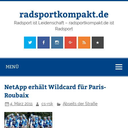
radsportkompakt.de
Radsport ist Leidenschaft – radsportkompakt.de ist
Radsport
MENÜ
NetApp erhält Wildcard für Paris-
Roubaix
4. März 2011
cs-rsk
Abseits der Straße