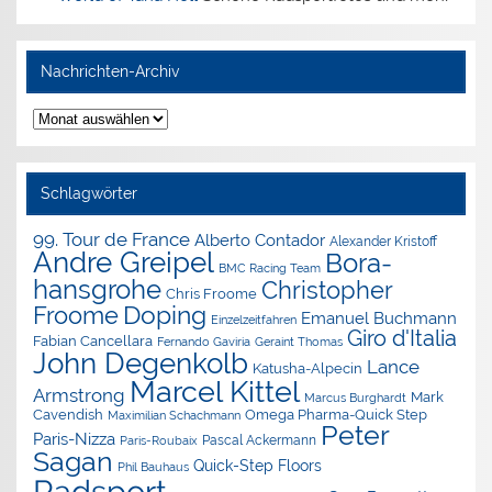
Nachrichten-Archiv
Nachrichten-
Archiv
Schlagwörter
99. Tour de France
Alberto Contador
Alexander Kristoff
Andre Greipel
Bora-
BMC Racing Team
hansgrohe
Christopher
Chris Froome
Doping
Froome
Emanuel Buchmann
Einzelzeitfahren
Giro d'Italia
Fabian Cancellara
Geraint Thomas
Fernando Gaviria
John Degenkolb
Lance
Katusha-Alpecin
Marcel Kittel
Armstrong
Mark
Marcus Burghardt
Cavendish
Omega Pharma-Quick Step
Maximilian Schachmann
Peter
Paris-Nizza
Pascal Ackermann
Paris-Roubaix
Sagan
Quick-Step Floors
Phil Bauhaus
Radsport