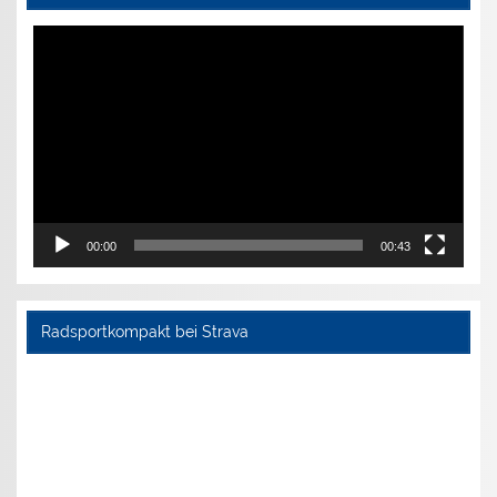
Video-
Player
00:00
00:43
Radsportkompakt bei Strava