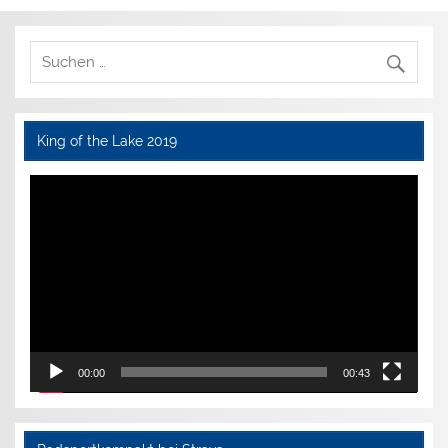
King of the Lake 2019
Video-
Player
00:00
00:43