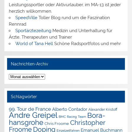
Leistungssportler oder Aktivurlauber, im MA-13 ist jeder
herzlich willkommen.
SpeedVille
Toller Blog rund um die Faszination
Rennrad
Sportärztezeitung
Medizin und Unterhaltung für
Ärzte, Therapeuten und Trainer
World of Tana Hell
Schöne Radsportfotos und mehr
Nachrichten-Archiv
Nachrichten-
Archiv
Schlagwörter
99. Tour de France
Alberto Contador
Alexander Kristoff
Andre Greipel
Bora-
BMC Racing Team
hansgrohe
Christopher
Chris Froome
Doping
Froome
Emanuel Buchmann
Einzelzeitfahren