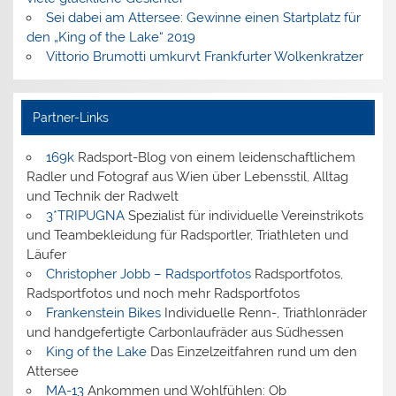
Sei dabei am Attersee: Gewinne einen Startplatz für
den „King of the Lake“ 2019
Vittorio Brumotti umkurvt Frankfurter Wolkenkratzer
Partner-Links
169k
Radsport-Blog von einem leidenschaftlichem
Radler und Fotograf aus Wien über Lebensstil, Alltag
und Technik der Radwelt
3*TRIPUGNA
Spezialist für individuelle Vereinstrikots
und Teambekleidung für Radsportler, Triathleten und
Läufer
Christopher Jobb – Radsportfotos
Radsportfotos,
Radsportfotos und noch mehr Radsportfotos
Frankenstein Bikes
Individuelle Renn-, Triathlonräder
und handgefertigte Carbonlaufräder aus Südhessen
King of the Lake
Das Einzelzeitfahren rund um den
Attersee
MA-13
Ankommen und Wohlfühlen: Ob