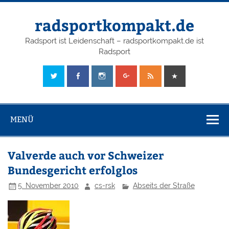
radsportkompakt.de
Radsport ist Leidenschaft – radsportkompakt.de ist
Radsport
MENÜ
Valverde auch vor Schweizer
Bundesgericht erfolglos
5. November 2010
cs-rsk
Abseits der Straße