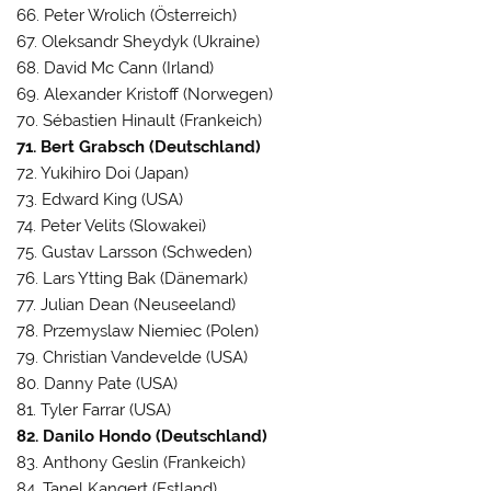
66. Peter Wrolich (Österreich)
67. Oleksandr Sheydyk (Ukraine)
68. David Mc Cann (Irland)
69. Alexander Kristoff (Norwegen)
70. Sébastien Hinault (Frankeich)
71. Bert Grabsch (Deutschland)
72. Yukihiro Doi (Japan)
73. Edward King (USA)
74. Peter Velits (Slowakei)
75. Gustav Larsson (Schweden)
76. Lars Ytting Bak (Dänemark)
77. Julian Dean (Neuseeland)
78. Przemyslaw Niemiec (Polen)
79. Christian Vandevelde (USA)
80. Danny Pate (USA)
81. Tyler Farrar (USA)
82. Danilo Hondo (Deutschland)
83. Anthony Geslin (Frankeich)
84. Tanel Kangert (Estland)