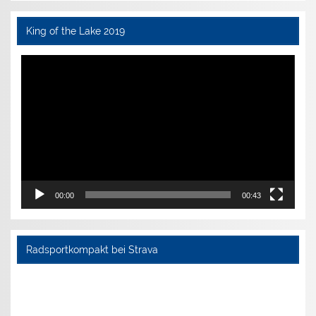
King of the Lake 2019
Video-
Player
00:00
00:43
Radsportkompakt bei Strava