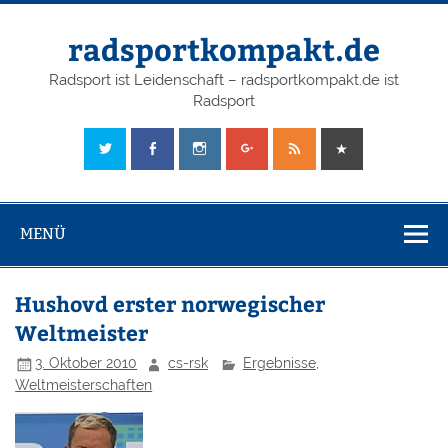
radsportkompakt.de
Radsport ist Leidenschaft – radsportkompakt.de ist
Radsport
MENÜ
Hushovd erster norwegischer
Weltmeister
3. Oktober 2010
cs-rsk
Ergebnisse
,
Weltmeisterschaften