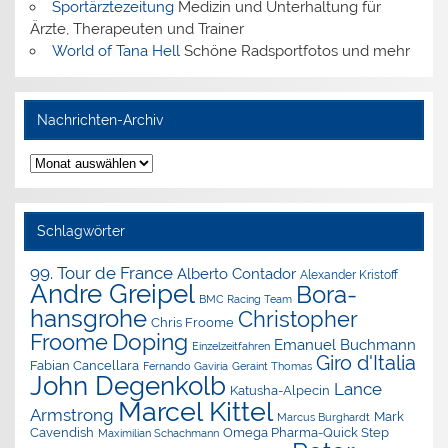
Sportärztezeitung
Medizin und Unterhaltung für
Ärzte, Therapeuten und Trainer
World of Tana Hell
Schöne Radsportfotos und mehr
Nachrichten-Archiv
Nachrichten-
Archiv
Schlagwörter
99. Tour de France
Alberto Contador
Alexander Kristoff
Andre Greipel
Bora-
BMC Racing Team
hansgrohe
Christopher
Chris Froome
Doping
Froome
Emanuel Buchmann
Einzelzeitfahren
Giro d'Italia
Fabian Cancellara
Geraint Thomas
Fernando Gaviria
John Degenkolb
Lance
Katusha-Alpecin
Marcel Kittel
Armstrong
Mark
Marcus Burghardt
Cavendish
Omega Pharma-Quick Step
Maximilian Schachmann