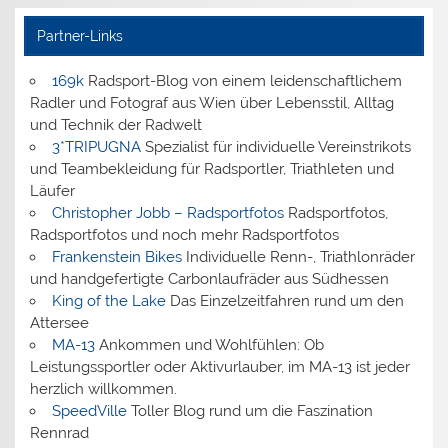
Partner-Links
169k
Radsport-Blog von einem leidenschaftlichem
Radler und Fotograf aus Wien über Lebensstil, Alltag
und Technik der Radwelt
3*TRIPUGNA
Spezialist für individuelle Vereinstrikots
und Teambekleidung für Radsportler, Triathleten und
Läufer
Christopher Jobb – Radsportfotos
Radsportfotos,
Radsportfotos und noch mehr Radsportfotos
Frankenstein Bikes
Individuelle Renn-, Triathlonräder
und handgefertigte Carbonlaufräder aus Südhessen
King of the Lake
Das Einzelzeitfahren rund um den
Attersee
MA-13
Ankommen und Wohlfühlen: Ob
Leistungssportler oder Aktivurlauber, im MA-13 ist jeder
herzlich willkommen.
SpeedVille
Toller Blog rund um die Faszination
Rennrad