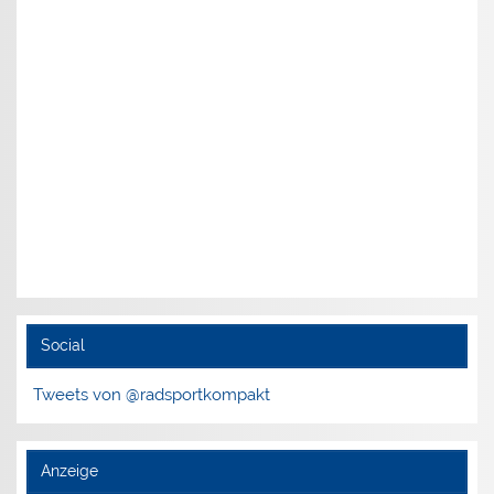
Social
Tweets von @radsportkompakt
Anzeige