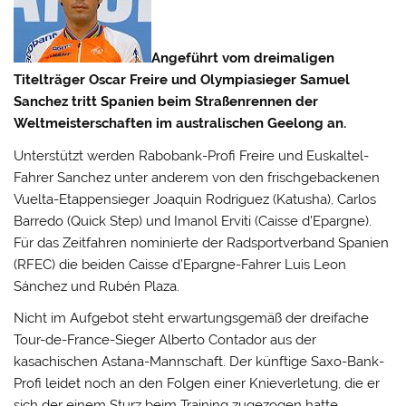
Angeführt vom dreimaligen
Titelträger Oscar Freire und Olympiasieger Samuel
Sanchez tritt Spanien beim Straßenrennen der
Weltmeisterschaften im australischen Geelong an.
Unterstützt werden Rabobank-Profi Freire und Euskaltel-
Fahrer Sanchez unter anderem von den frischgebackenen
Vuelta-Etappensieger Joaquin Rodriguez (Katusha), Carlos
Barredo (Quick Step) und Imanol Erviti (Caisse d’Epargne).
Für das Zeitfahren nominierte der Radsportverband Spanien
(RFEC) die beiden Caisse d’Epargne-Fahrer Luis Leon
Sánchez und Rubén Plaza.
Nicht im Aufgebot steht erwartungsgemäß der dreifache
Tour-de-France-Sieger Alberto Contador aus der
kasachischen Astana-Mannschaft. Der künftige Saxo-Bank-
Profi leidet noch an den Folgen einer Knieverletung, die er
sich der einem Sturz beim Training zugezogen hatte.