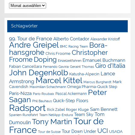
Nachrichten-
Archiv
Schlagwörter
99. Tour de France
Alberto Contador
Alexander Kristoff
Andre Greipel
Bora-
BMC Racing Team
hansgrohe
Christopher
Chris Froome
Doping
Froome
Emanuel Buchmann
Einzelzeitfahren
Giro d'Italia
Fabian Cancellara
Geraint Thomas
Fernando Gaviria
John Degenkolb
Lance
Katusha-Alpecin
Marcel Kittel
Armstrong
Mark
Marcus Burghardt
Cavendish
Omega Pharma-Quick Step
Maximilian Schachmann
Peter
Paris-Nizza
Pascal Ackermann
Paris-Roubaix
Sagan
Quick-Step Floors
Phil Bauhaus
Radsport
Sam Bennett
Roger Kluge
Rick Zabel
Tom
Team Sky
Spanien-Rundfahrt
Team NetApp-Endura
Tour de
Tony Martin
Dumoulin
France
UCI
Tour Down Under
USADA
Tour de Suisse