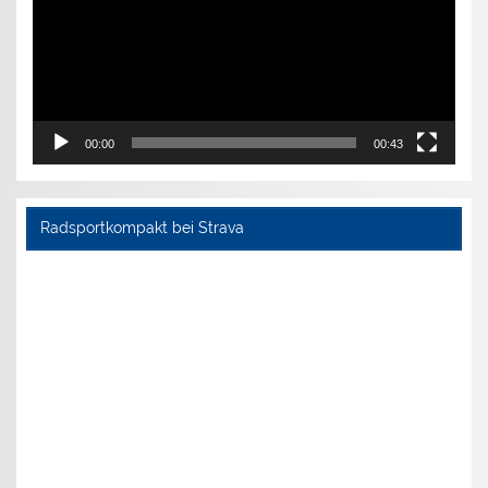
00:00
00:43
Radsportkompakt bei Strava