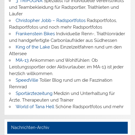
3*TRIPUGNA
Spezialist für individuelle Vereinstrikots
und Teambekleidung für Radsportler, Triathleten und
Läufer
Christopher Jobb – Radsportfotos
Radsportfotos,
Radsportfotos und noch mehr Radsportfotos
Frankenstein Bikes
Individuelle Renn-, Triathlonräder
und handgefertigte Carbonlaufräder aus Südhessen
King of the Lake
Das Einzelzeitfahren rund um den
Attersee
MA-13
Ankommen und Wohlfühlen: Ob
Leistungssportler oder Aktivurlauber, im MA-13 ist jeder
herzlich willkommen.
SpeedVille
Toller Blog rund um die Faszination
Rennrad
Sportärztezeitung
Medizin und Unterhaltung für
Ärzte, Therapeuten und Trainer
World of Tana Hell
Schöne Radsportfotos und mehr
Nachrichten-Archiv