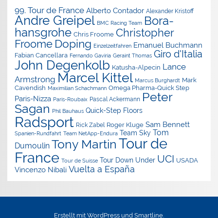
99. Tour de France
Alberto Contador
Alexander Kristoff
Andre Greipel
Bora-
BMC Racing Team
hansgrohe
Christopher
Chris Froome
Doping
Froome
Emanuel Buchmann
Einzelzeitfahren
Giro d'Italia
Fabian Cancellara
Geraint Thomas
Fernando Gaviria
John Degenkolb
Lance
Katusha-Alpecin
Marcel Kittel
Armstrong
Mark
Marcus Burghardt
Cavendish
Omega Pharma-Quick Step
Maximilian Schachmann
Peter
Paris-Nizza
Pascal Ackermann
Paris-Roubaix
Sagan
Quick-Step Floors
Phil Bauhaus
Radsport
Sam Bennett
Roger Kluge
Rick Zabel
Tom
Team Sky
Spanien-Rundfahrt
Team NetApp-Endura
Tour de
Tony Martin
Dumoulin
France
UCI
Tour Down Under
USADA
Tour de Suisse
Vuelta a España
Vincenzo Nibali
Erstellt mit
WordPress
und
Smartline
.