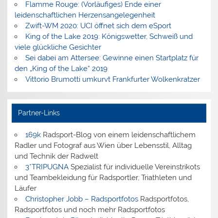
Flamme Rouge: (Vorläufiges) Ende einer
leidenschaftlichen Herzensangelegenheit
Zwift-WM 2020: UCI öffnet sich dem eSport
King of the Lake 2019: Königswetter, Schweiß und
viele glückliche Gesichter
Sei dabei am Attersee: Gewinne einen Startplatz für
den „King of the Lake“ 2019
Vittorio Brumotti umkurvt Frankfurter Wolkenkratzer
Partner-Links
169k
Radsport-Blog von einem leidenschaftlichem
Radler und Fotograf aus Wien über Lebensstil, Alltag
und Technik der Radwelt
3*TRIPUGNA
Spezialist für individuelle Vereinstrikots
und Teambekleidung für Radsportler, Triathleten und
Läufer
Christopher Jobb – Radsportfotos
Radsportfotos,
Radsportfotos und noch mehr Radsportfotos