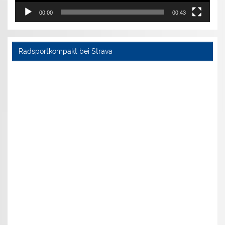
00:00
00:43
Radsportkompakt bei Strava