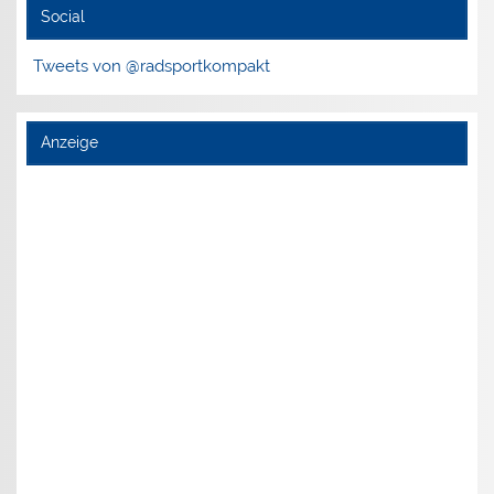
Social
Tweets von @radsportkompakt
Anzeige