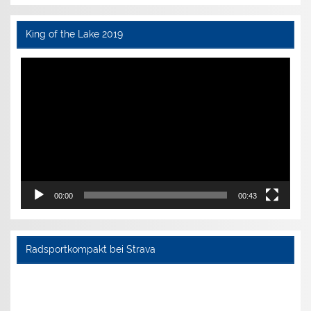
King of the Lake 2019
Video-
Player
00:00
00:43
Radsportkompakt bei Strava