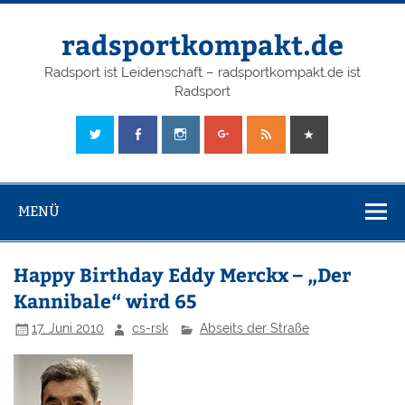
radsportkompakt.de
Radsport ist Leidenschaft – radsportkompakt.de ist
Radsport
MENÜ
Happy Birthday Eddy Merckx – „Der
Kannibale“ wird 65
17. Juni 2010
cs-rsk
Abseits der Straße