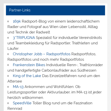
Partner-Links
169k
Radsport-Blog von einem leidenschaftlichem
Radler und Fotograf aus Wien über Lebensstil, Alltag
und Technik der Radwelt
3*TRIPUGNA
Spezialist für individuelle Vereinstrikots
und Teambekleidung für Radsportler, Triathleten und
Läufer
Christopher Jobb – Radsportfotos
Radsportfotos,
Radsportfotos und noch mehr Radsportfotos
Frankenstein Bikes
Individuelle Renn-, Triathlonräder
und handgefertigte Carbonlaufräder aus Südhessen
King of the Lake
Das Einzelzeitfahren rund um den
Attersee
MA-13
Ankommen und Wohlfühlen: Ob
Leistungssportler oder Aktivurlauber, im MA-13 ist jeder
herzlich willkommen.
SpeedVille
Toller Blog rund um die Faszination
Rennrad