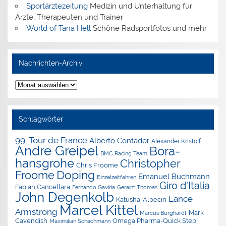
Sportärztezeitung
Medizin und Unterhaltung für
Ärzte, Therapeuten und Trainer
World of Tana Hell
Schöne Radsportfotos und mehr
Nachrichten-Archiv
Nachrichten-
Archiv
Schlagwörter
99. Tour de France
Alberto Contador
Alexander Kristoff
Andre Greipel
Bora-
BMC Racing Team
hansgrohe
Christopher
Chris Froome
Doping
Froome
Emanuel Buchmann
Einzelzeitfahren
Giro d'Italia
Fabian Cancellara
Geraint Thomas
Fernando Gaviria
John Degenkolb
Lance
Katusha-Alpecin
Marcel Kittel
Armstrong
Mark
Marcus Burghardt
Cavendish
Omega Pharma-Quick Step
Maximilian Schachmann