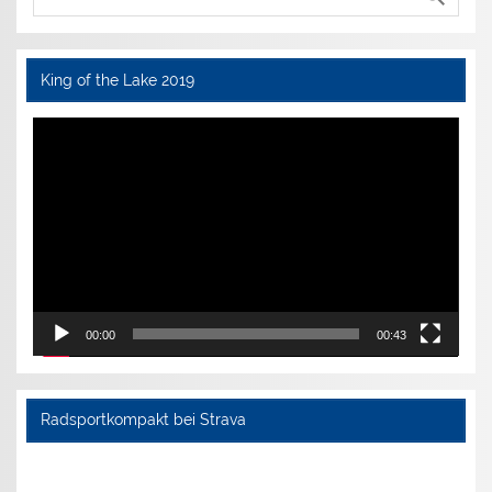
King of the Lake 2019
Video-
Player
00:00
00:43
Radsportkompakt bei Strava