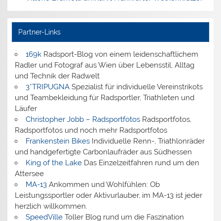
Partner-Links
169k
Radsport-Blog von einem leidenschaftlichem
Radler und Fotograf aus Wien über Lebensstil, Alltag
und Technik der Radwelt
3*TRIPUGNA
Spezialist für individuelle Vereinstrikots
und Teambekleidung für Radsportler, Triathleten und
Läufer
Christopher Jobb – Radsportfotos
Radsportfotos,
Radsportfotos und noch mehr Radsportfotos
Frankenstein Bikes
Individuelle Renn-, Triathlonräder
und handgefertigte Carbonlaufräder aus Südhessen
King of the Lake
Das Einzelzeitfahren rund um den
Attersee
MA-13
Ankommen und Wohlfühlen: Ob
Leistungssportler oder Aktivurlauber, im MA-13 ist jeder
herzlich willkommen.
SpeedVille
Toller Blog rund um die Faszination