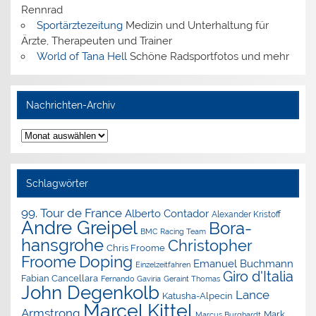
Rennrad
Sportärztezeitung
Medizin und Unterhaltung für
Ärzte, Therapeuten und Trainer
World of Tana Hell
Schöne Radsportfotos und mehr
Nachrichten-Archiv
Nachrichten-
Archiv
Schlagwörter
99. Tour de France
Alberto Contador
Alexander Kristoff
Andre Greipel
Bora-
BMC Racing Team
hansgrohe
Christopher
Chris Froome
Doping
Froome
Emanuel Buchmann
Einzelzeitfahren
Giro d'Italia
Fabian Cancellara
Geraint Thomas
Fernando Gaviria
John Degenkolb
Lance
Katusha-Alpecin
Marcel Kittel
Armstrong
Mark
Marcus Burghardt