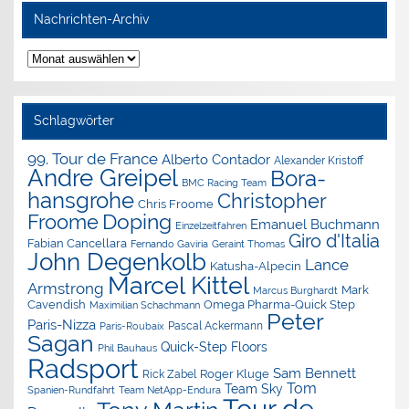
Nachrichten-Archiv
Nachrichten-
Archiv
Schlagwörter
99. Tour de France
Alberto Contador
Alexander Kristoff
Andre Greipel
Bora-
BMC Racing Team
hansgrohe
Christopher
Chris Froome
Doping
Froome
Emanuel Buchmann
Einzelzeitfahren
Giro d'Italia
Fabian Cancellara
Geraint Thomas
Fernando Gaviria
John Degenkolb
Lance
Katusha-Alpecin
Marcel Kittel
Armstrong
Mark
Marcus Burghardt
Cavendish
Omega Pharma-Quick Step
Maximilian Schachmann
Peter
Paris-Nizza
Pascal Ackermann
Paris-Roubaix
Sagan
Quick-Step Floors
Phil Bauhaus
Radsport
Sam Bennett
Roger Kluge
Rick Zabel
Tom
Team Sky
Spanien-Rundfahrt
Team NetApp-Endura