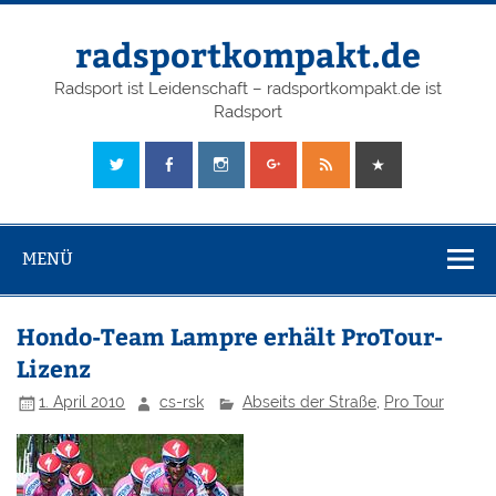
radsportkompakt.de
Radsport ist Leidenschaft – radsportkompakt.de ist
Radsport
MENÜ
Hondo-Team Lampre erhält ProTour-
Lizenz
1. April 2010
cs-rsk
Abseits der Straße
,
Pro Tour