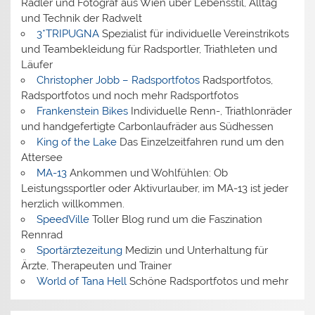
Radler und Fotograf aus Wien über Lebensstil, Alltag
und Technik der Radwelt
3*TRIPUGNA
Spezialist für individuelle Vereinstrikots
und Teambekleidung für Radsportler, Triathleten und
Läufer
Christopher Jobb – Radsportfotos
Radsportfotos,
Radsportfotos und noch mehr Radsportfotos
Frankenstein Bikes
Individuelle Renn-, Triathlonräder
und handgefertigte Carbonlaufräder aus Südhessen
King of the Lake
Das Einzelzeitfahren rund um den
Attersee
MA-13
Ankommen und Wohlfühlen: Ob
Leistungssportler oder Aktivurlauber, im MA-13 ist jeder
herzlich willkommen.
SpeedVille
Toller Blog rund um die Faszination
Rennrad
Sportärztezeitung
Medizin und Unterhaltung für
Ärzte, Therapeuten und Trainer
World of Tana Hell
Schöne Radsportfotos und mehr