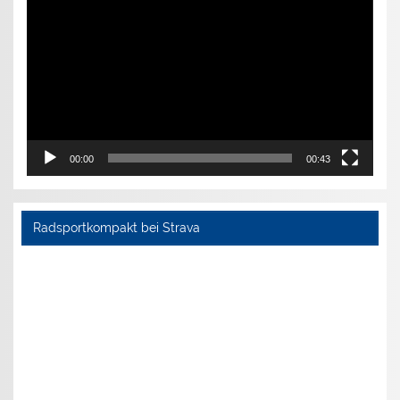
Player
00:00
00:43
Radsportkompakt bei Strava