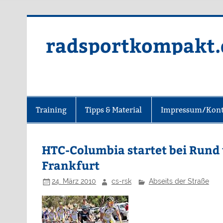
radsportkompakt.
Training
Tipps & Material
Impressum/Kont
HTC-Columbia startet bei Rund
Frankfurt
24. März 2010
cs-rsk
Abseits der Straße