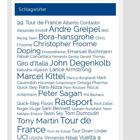
Schlagwörter
99. Tour de France
Alberto Contador
Andre Greipel
Alexander Kristoff
BMC
Bora-hansgrohe
Chris
Racing Team
Christopher Froome
Froome
Doping
Emanuel Buchmann
Einzelzeitfahren
Fabian Cancellara
Geraint Thomas
Fernando Gaviria
John Degenkolb
Giro d'Italia
Lance Armstrong
Katusha-Alpecin
Marcel Kittel
Mark
Marcus Burghardt
Cavendish
Omega Pharma-
Maximilian Schachmann
Paris-Nizza
Quick Step
Pascal
Paris-Roubaix
Peter Sagan
Ackermann
Phil Bauhaus
Radsport
Quick-Step Floors
Rick Zabel
Sam Bennett
Roger Kluge
Spanien-Rundfahrt
Team
Tom Dumoulin
Team Sky
NetApp-Endura
Tour de
Tony Martin
France
Tour Down Under
Tour de Suisse
UCI
Vuelta a
Vincenzo Nibali
USADA