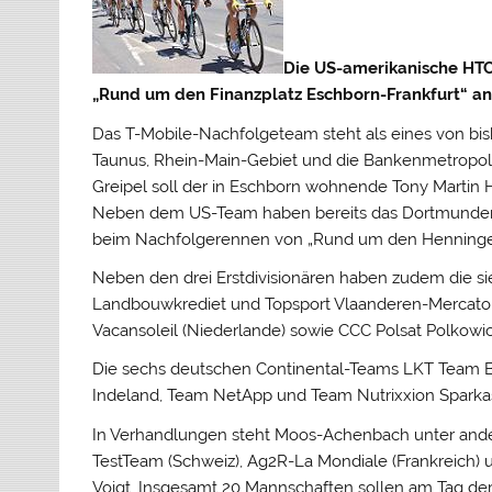
Die US-amerikanische HTC
„Rund um den Finanzplatz Eschborn-Frankfurt“ an
Das T-Mobile-Nachfolgeteam steht als eines von bish
Taunus, Rhein-Main-Gebiet und die Bankenmetropole
Greipel soll der in Eschborn wohnende Tony Martin
Neben dem US-Team haben bereits das Dortmunder
beim Nachfolgerennen von „Rund um den Henninge
Neben den drei Erstdivisionären haben zudem die si
Landbouwkrediet und Topsport Vlaanderen-Mercato (B
Vacansoleil (Niederlande) sowie CCC Polsat Polkowi
Die sechs deutschen Continental-Teams LKT Team 
Indeland, Team NetApp und Team Nutrixxion Sparkass
In Verhandlungen steht Moos-Achenbach unter and
TestTeam (Schweiz), Ag2R-La Mondiale (Frankreich)
Voigt. Insgesamt 20 Mannschaften sollen am Tag der