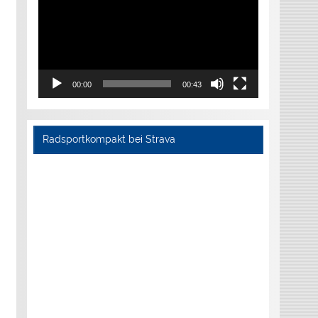
00:00
00:43
Radsportkompakt bei Strava