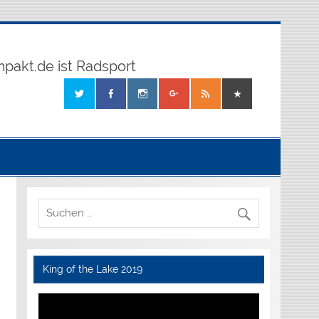
mpakt.de ist Radsport
King of the Lake 2019
Video-
Player