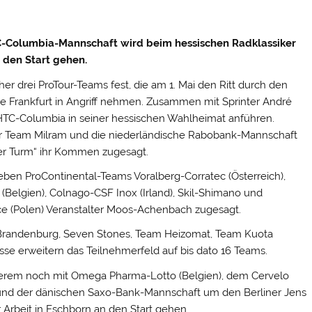
-Columbia-Mannschaft wird beim hessischen Radklassiker
 den Start gehen.
er drei ProTour-Teams fest, die am 1. Mai den Ritt durch den
 Frankfurt in Angriff nehmen.
Zusammen mit Sprinter André
 HTC-Columbia in seiner hessischen Wahlheimat anführen.
 Team Milram und die niederländische Rabobank-Mannschaft
r Turm“ ihr Kommen zugesagt.
eben ProContinental-Teams Voralberg-Corratec (Österreich),
elgien), Colnago-CSF Inox (Irland), Skil-Shimano und
ce (Polen) Veranstalter Moos-Achenbach zugesagt.
Brandenburg, Seven Stones, Team Heizomat, Team Kuota
e erweitern das Teilnehmerfeld auf bis dato 16 Teams.
erem noch mit Omega Pharma-Lotto (Belgien), dem Cervelo
 und der dänischen Saxo-Bank-Mannschaft um den Berliner Jens
 Arbeit in Eschborn an den Start gehen.