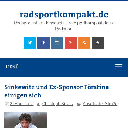
radsportkompakt.de
Radsport ist Leidenschaft – radsportkompakt.de ist
Radsport
MENÜ
Sinkewitz und Ex-Sponsor Förstina
einigen sich
8. März 2010
Christoph Sicars
Abseits der Straße