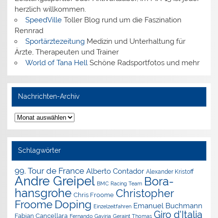
herzlich willkommen.
SpeedVille
Toller Blog rund um die Faszination
Rennrad
Sportärztezeitung
Medizin und Unterhaltung für
Ärzte, Therapeuten und Trainer
World of Tana Hell
Schöne Radsportfotos und mehr
Nachrichten-Archiv
Nachrichten-
Archiv
Schlagwörter
99. Tour de France
Alberto Contador
Alexander Kristoff
Andre Greipel
Bora-
BMC Racing Team
hansgrohe
Christopher
Chris Froome
Doping
Froome
Emanuel Buchmann
Einzelzeitfahren
Giro d'Italia
Fabian Cancellara
Geraint Thomas
Fernando Gaviria