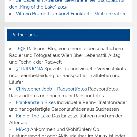
Sei dabei am Attersee: Gewinne einen Startplatz für
den „King of the Lake“ 2019
Vittorio Brumotti umkurvt Frankfurter Wolkenkratzer
Partner-Links
169k
Radsport-Blog von einem leidenschaftlichem
Radler und Fotograf aus Wien über Lebensstil, Alltag
und Technik der Radwelt
3*TRIPUGNA
Spezialist für individuelle Vereinstrikots
und Teambekleidung für Radsportler, Triathleten und
Läufer
Christopher Jobb – Radsportfotos
Radsportfotos,
Radsportfotos und noch mehr Radsportfotos
Frankenstein Bikes
Individuelle Renn-, Triathlonräder
und handgefertigte Carbonlaufräder aus Südhessen
King of the Lake
Das Einzelzeitfahren rund um den
Attersee
MA-13
Ankommen und Wohlfühlen: Ob
Leistungssportler oder Aktivurlauber, im MA-13 ist jeder