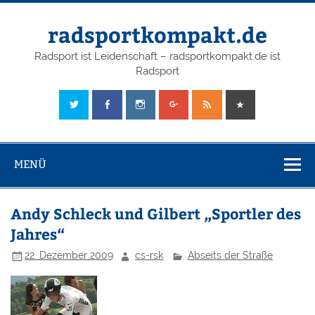
radsportkompakt.de
Radsport ist Leidenschaft – radsportkompakt.de ist
Radsport
MENÜ
Andy Schleck und Gilbert „Sportler des
Jahres“
22. Dezember 2009
cs-rsk
Abseits der Straße