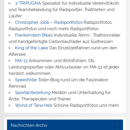
3*TRIPUGNA
Spezialist für individuelle Vereinstrikots
und Teambekleidung für Radsportler, Triathleten und
Läufer
Christopher Jobb – Radsportfotos
Radsportfotos,
Radsportfotos und noch mehr Radsportfotos
Frankenstein Bikes
Individuelle Renn-, Triathlonräder
und handgefertigte Carbonlaufräder aus Südhessen
King of the Lake
Das Einzelzeitfahren rund um den
Attersee
MA-13
Ankommen und Wohlfühlen: Ob
Leistungssportler oder Aktivurlauber, im MA-13 ist jeder
herzlich willkommen.
SpeedVille
Toller Blog rund um die Faszination
Rennrad
Sportärztezeitung
Medizin und Unterhaltung für
Ärzte, Therapeuten und Trainer
World of Tana Hell
Schöne Radsportfotos und mehr
Nachrichten-Archiv