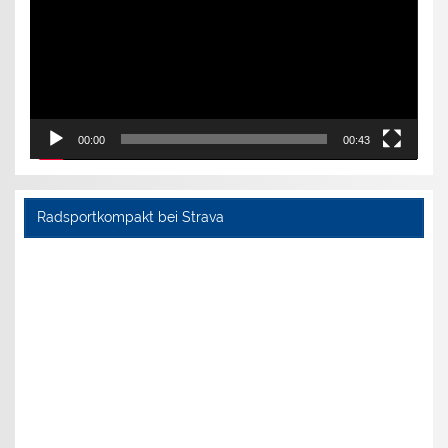
00:00
00:43
Radsportkompakt bei Strava