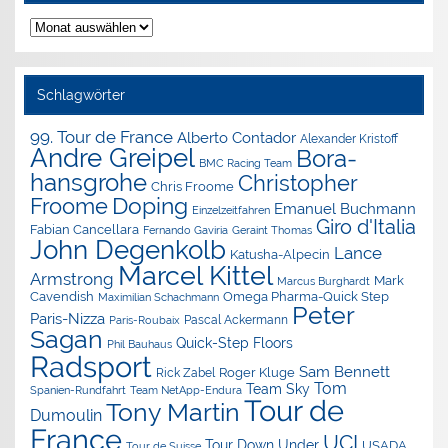
Nachrichten-
Archiv
Schlagwörter
99. Tour de France
Alberto Contador
Alexander Kristoff
Andre Greipel
Bora-
BMC Racing Team
hansgrohe
Christopher
Chris Froome
Doping
Froome
Emanuel Buchmann
Einzelzeitfahren
Giro d'Italia
Fabian Cancellara
Geraint Thomas
Fernando Gaviria
John Degenkolb
Lance
Katusha-Alpecin
Marcel Kittel
Armstrong
Mark
Marcus Burghardt
Cavendish
Omega Pharma-Quick Step
Maximilian Schachmann
Peter
Paris-Nizza
Pascal Ackermann
Paris-Roubaix
Sagan
Quick-Step Floors
Phil Bauhaus
Radsport
Sam Bennett
Roger Kluge
Rick Zabel
Tom
Team Sky
Spanien-Rundfahrt
Team NetApp-Endura
Tour de
Tony Martin
Dumoulin
France
UCI
Tour Down Under
USADA
Tour de Suisse