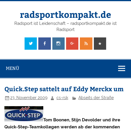
radsportkompakt.de
Radsport ist Leidenschaft – radsportkompakt.de ist
Radsport
MENÜ
Quick.Step sattelt auf Eddy Merckx um
23. November 2009
cs-rsk
Abseits der Straße
Tom Boonen, Stijn Devolder und ihre
Quick-Step-Teamkollegen werden ab der kommenden