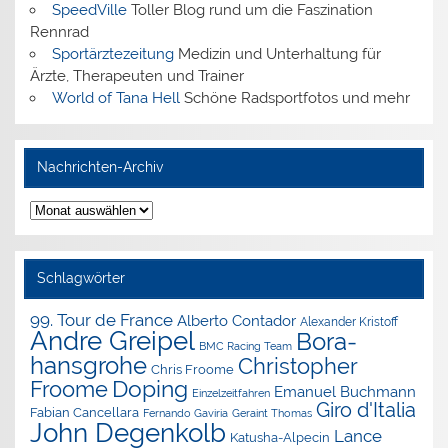
SpeedVille
Toller Blog rund um die Faszination
Rennrad
Sportärztezeitung
Medizin und Unterhaltung für
Ärzte, Therapeuten und Trainer
World of Tana Hell
Schöne Radsportfotos und mehr
Nachrichten-Archiv
Nachrichten-
Archiv
Schlagwörter
99. Tour de France
Alberto Contador
Alexander Kristoff
Andre Greipel
Bora-
BMC Racing Team
hansgrohe
Christopher
Chris Froome
Doping
Froome
Emanuel Buchmann
Einzelzeitfahren
Giro d'Italia
Fabian Cancellara
Geraint Thomas
Fernando Gaviria
John Degenkolb
Lance
Katusha-Alpecin