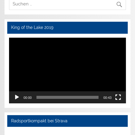
King of the Lake 2019
Video-
Player
00:00
00:43
Radsportkompakt bei Strava