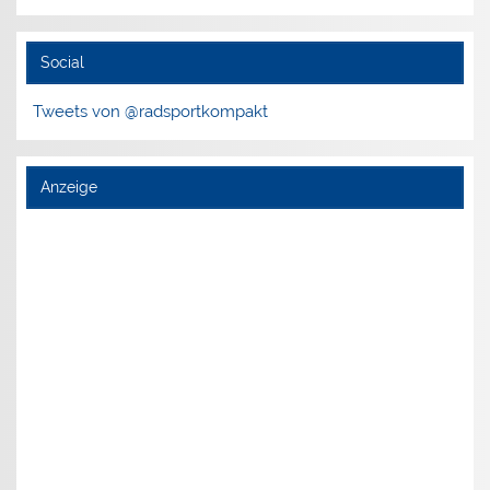
Social
Tweets von @radsportkompakt
Anzeige