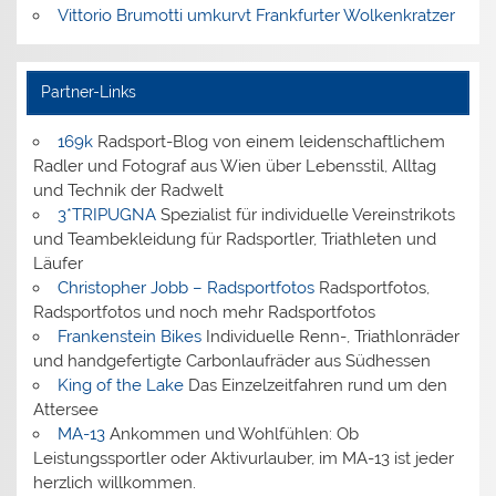
Vittorio Brumotti umkurvt Frankfurter Wolkenkratzer
Partner-Links
169k
Radsport-Blog von einem leidenschaftlichem
Radler und Fotograf aus Wien über Lebensstil, Alltag
und Technik der Radwelt
3*TRIPUGNA
Spezialist für individuelle Vereinstrikots
und Teambekleidung für Radsportler, Triathleten und
Läufer
Christopher Jobb – Radsportfotos
Radsportfotos,
Radsportfotos und noch mehr Radsportfotos
Frankenstein Bikes
Individuelle Renn-, Triathlonräder
und handgefertigte Carbonlaufräder aus Südhessen
King of the Lake
Das Einzelzeitfahren rund um den
Attersee
MA-13
Ankommen und Wohlfühlen: Ob
Leistungssportler oder Aktivurlauber, im MA-13 ist jeder
herzlich willkommen.