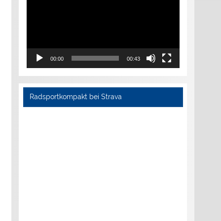
00:00
00:43
Radsportkompakt bei Strava