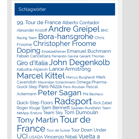
Schlagwörter
99. Tour de France
Alberto Contador
Andre Greipel
Alexander Kristoff
BMC
Bora-hansgrohe
Chris
Racing Team
Christopher Froome
Froome
Doping
Emanuel Buchmann
Einzelzeitfahren
Fabian Cancellara
Geraint Thomas
Fernando Gaviria
John Degenkolb
Giro d'Italia
Lance Armstrong
Katusha-Alpecin
Marcel Kittel
Mark
Marcus Burghardt
Cavendish
Omega Pharma-
Maximilian Schachmann
Paris-Nizza
Quick Step
Pascal
Paris-Roubaix
Peter Sagan
Ackermann
Phil Bauhaus
Radsport
Quick-Step Floors
Rick Zabel
Sam Bennett
Roger Kluge
Spanien-Rundfahrt
Team
Tom Dumoulin
Team Sky
NetApp-Endura
Tour de
Tony Martin
France
Tour Down Under
Tour de Suisse
UCI
Vuelta a
Vincenzo Nibali
USADA