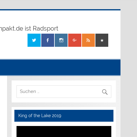
mpakt.de ist Radsport
King of the Lake 2019
Video-
Player