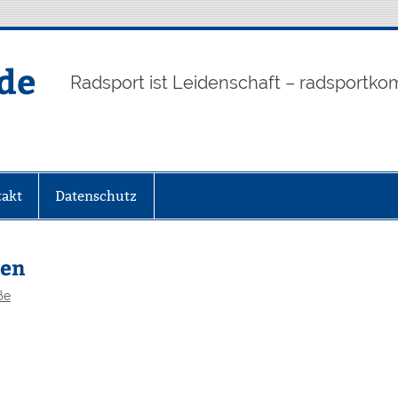
de
Radsport ist Leidenschaft – radsportko
akt
Datenschutz
len
ße