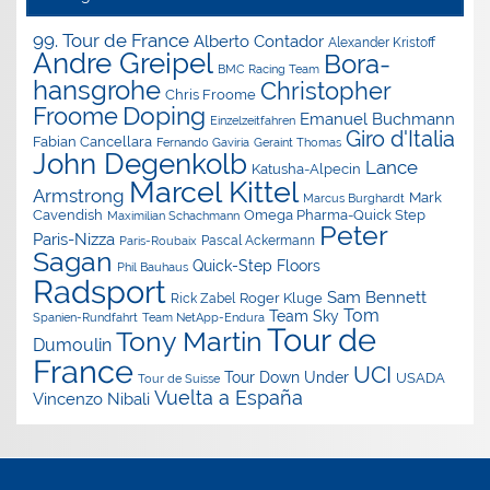
99. Tour de France
Alberto Contador
Alexander Kristoff
Andre Greipel
Bora-
BMC Racing Team
hansgrohe
Christopher
Chris Froome
Doping
Froome
Emanuel Buchmann
Einzelzeitfahren
Giro d'Italia
Fabian Cancellara
Geraint Thomas
Fernando Gaviria
John Degenkolb
Lance
Katusha-Alpecin
Marcel Kittel
Armstrong
Mark
Marcus Burghardt
Cavendish
Omega Pharma-Quick Step
Maximilian Schachmann
Peter
Paris-Nizza
Pascal Ackermann
Paris-Roubaix
Sagan
Quick-Step Floors
Phil Bauhaus
Radsport
Sam Bennett
Roger Kluge
Rick Zabel
Tom
Team Sky
Spanien-Rundfahrt
Team NetApp-Endura
Tour de
Tony Martin
Dumoulin
France
UCI
Tour Down Under
USADA
Tour de Suisse
Vuelta a España
Vincenzo Nibali