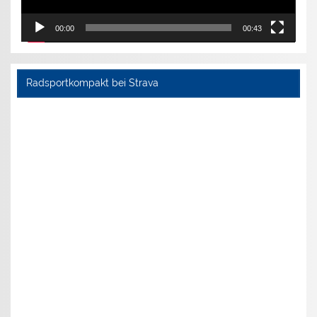
00:00
00:43
Radsportkompakt bei Strava