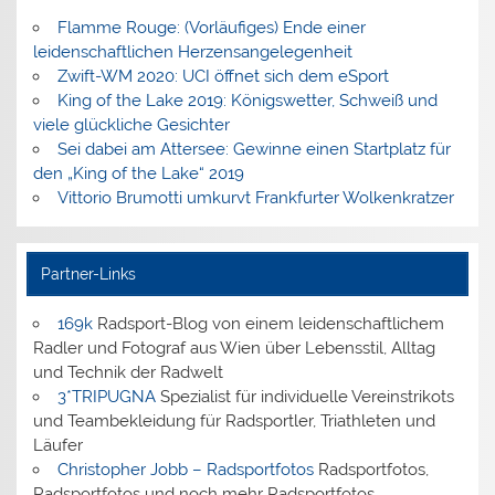
Flamme Rouge: (Vorläufiges) Ende einer
leidenschaftlichen Herzensangelegenheit
Zwift-WM 2020: UCI öffnet sich dem eSport
King of the Lake 2019: Königswetter, Schweiß und
viele glückliche Gesichter
Sei dabei am Attersee: Gewinne einen Startplatz für
den „King of the Lake“ 2019
Vittorio Brumotti umkurvt Frankfurter Wolkenkratzer
Partner-Links
169k
Radsport-Blog von einem leidenschaftlichem
Radler und Fotograf aus Wien über Lebensstil, Alltag
und Technik der Radwelt
3*TRIPUGNA
Spezialist für individuelle Vereinstrikots
und Teambekleidung für Radsportler, Triathleten und
Läufer
Christopher Jobb – Radsportfotos
Radsportfotos,
Radsportfotos und noch mehr Radsportfotos