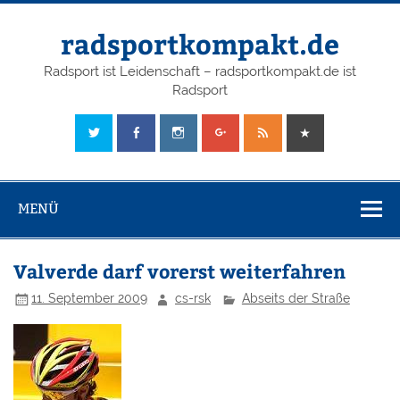
radsportkompakt.de
Radsport ist Leidenschaft – radsportkompakt.de ist
Radsport
MENÜ
Valverde darf vorerst weiterfahren
11. September 2009
cs-rsk
Abseits der Straße