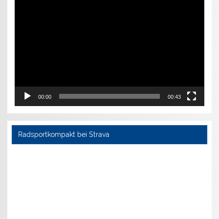
Video-
Player
00:00
00:43
Radsportkompakt bei Strava