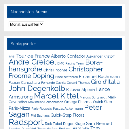
Nachrichten-Archiv
Nachrichten-
Archiv
Schlagwörter
99. Tour de France
Alberto Contador
Alexander Kristoff
Andre Greipel
Bora-
BMC Racing Team
hansgrohe
Christopher
Chris Froome
Doping
Froome
Emanuel Buchmann
Einzelzeitfahren
Giro d'Italia
Fabian Cancellara
Geraint Thomas
Fernando Gaviria
John Degenkolb
Lance
Katusha-Alpecin
Marcel Kittel
Armstrong
Mark
Marcus Burghardt
Cavendish
Omega Pharma-Quick Step
Maximilian Schachmann
Peter
Paris-Nizza
Pascal Ackermann
Paris-Roubaix
Sagan
Quick-Step Floors
Phil Bauhaus
Radsport
Sam Bennett
Roger Kluge
Rick Zabel
Tom
Team Sky
Spanien-Rundfahrt
Team NetApp-Endura