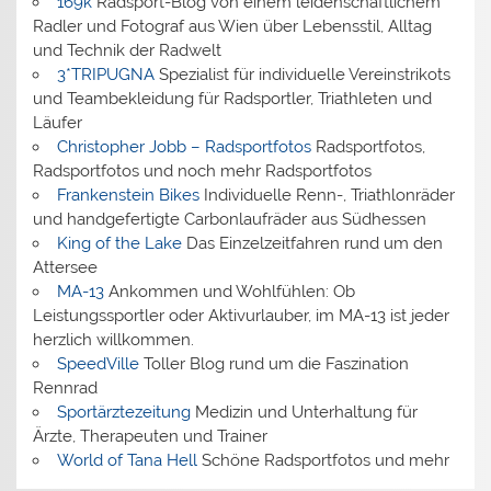
169k
Radsport-Blog von einem leidenschaftlichem
Radler und Fotograf aus Wien über Lebensstil, Alltag
und Technik der Radwelt
3*TRIPUGNA
Spezialist für individuelle Vereinstrikots
und Teambekleidung für Radsportler, Triathleten und
Läufer
Christopher Jobb – Radsportfotos
Radsportfotos,
Radsportfotos und noch mehr Radsportfotos
Frankenstein Bikes
Individuelle Renn-, Triathlonräder
und handgefertigte Carbonlaufräder aus Südhessen
King of the Lake
Das Einzelzeitfahren rund um den
Attersee
MA-13
Ankommen und Wohlfühlen: Ob
Leistungssportler oder Aktivurlauber, im MA-13 ist jeder
herzlich willkommen.
SpeedVille
Toller Blog rund um die Faszination
Rennrad
Sportärztezeitung
Medizin und Unterhaltung für
Ärzte, Therapeuten und Trainer
World of Tana Hell
Schöne Radsportfotos und mehr