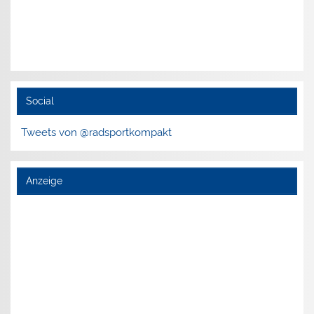
Social
Tweets von @radsportkompakt
Anzeige