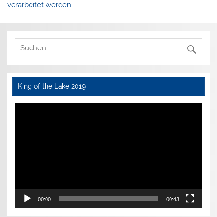
verarbeitet werden
.
King of the Lake 2019
Video-
Player
00:00
00:43