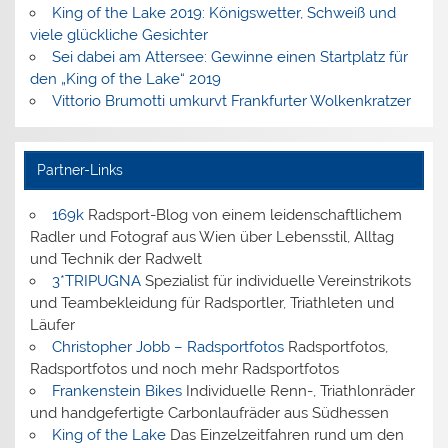
King of the Lake 2019: Königswetter, Schweiß und
viele glückliche Gesichter
Sei dabei am Attersee: Gewinne einen Startplatz für
den „King of the Lake“ 2019
Vittorio Brumotti umkurvt Frankfurter Wolkenkratzer
Partner-Links
169k
Radsport-Blog von einem leidenschaftlichem
Radler und Fotograf aus Wien über Lebensstil, Alltag
und Technik der Radwelt
3*TRIPUGNA
Spezialist für individuelle Vereinstrikots
und Teambekleidung für Radsportler, Triathleten und
Läufer
Christopher Jobb – Radsportfotos
Radsportfotos,
Radsportfotos und noch mehr Radsportfotos
Frankenstein Bikes
Individuelle Renn-, Triathlonräder
und handgefertigte Carbonlaufräder aus Südhessen
King of the Lake
Das Einzelzeitfahren rund um den