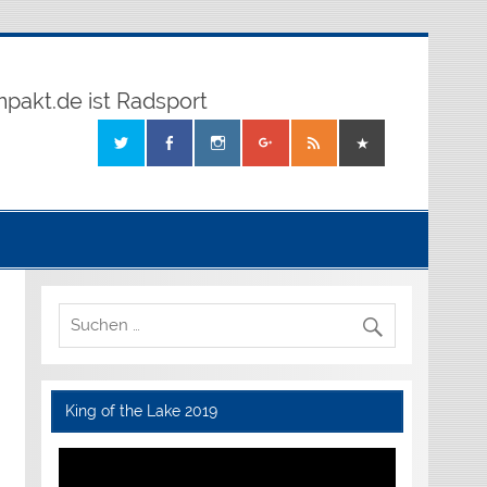
mpakt.de ist Radsport
King of the Lake 2019
Video-
Player