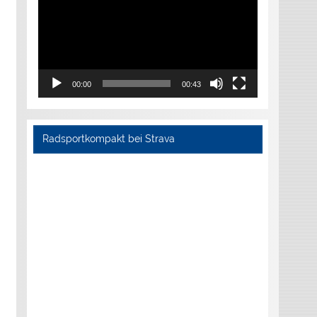
00:00
00:43
Radsportkompakt bei Strava