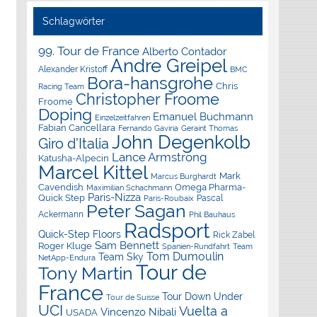
Schlagwörter
99. Tour de France
Alberto Contador
Andre Greipel
Alexander Kristoff
BMC
Bora-hansgrohe
Chris
Racing Team
Christopher Froome
Froome
Doping
Emanuel Buchmann
Einzelzeitfahren
Fabian Cancellara
Geraint Thomas
Fernando Gaviria
John Degenkolb
Giro d'Italia
Lance Armstrong
Katusha-Alpecin
Marcel Kittel
Mark
Marcus Burghardt
Cavendish
Omega Pharma-
Maximilian Schachmann
Paris-Nizza
Quick Step
Pascal
Paris-Roubaix
Peter Sagan
Ackermann
Phil Bauhaus
Radsport
Quick-Step Floors
Rick Zabel
Sam Bennett
Roger Kluge
Spanien-Rundfahrt
Team
Tom Dumoulin
Team Sky
NetApp-Endura
Tour de
Tony Martin
France
Tour Down Under
Tour de Suisse
UCI
Vuelta a
Vincenzo Nibali
USADA