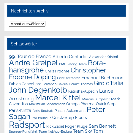
Nachrichten-Archiv
Nachrichten-
Archiv
Schlagwörter
99. Tour de France
Alberto Contador
Alexander Kristoff
Andre Greipel
Bora-
BMC Racing Team
hansgrohe
Christopher
Chris Froome
Doping
Froome
Emanuel Buchmann
Einzelzeitfahren
Giro d'Italia
Fabian Cancellara
Geraint Thomas
Fernando Gaviria
John Degenkolb
Lance
Katusha-Alpecin
Marcel Kittel
Armstrong
Mark
Marcus Burghardt
Cavendish
Omega Pharma-Quick Step
Maximilian Schachmann
Peter
Paris-Nizza
Pascal Ackermann
Paris-Roubaix
Sagan
Quick-Step Floors
Phil Bauhaus
Radsport
Sam Bennett
Roger Kluge
Rick Zabel
Tom
Team Sky
Spanien-Rundfahrt
Team NetApp-Endura