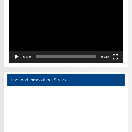
Video-
Player
00:00
00:43
Radsportkompakt bei Strava