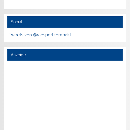
Social
Tweets von @radsportkompakt
Anzeige