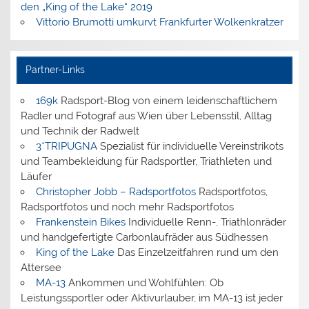
den „King of the Lake“ 2019
Vittorio Brumotti umkurvt Frankfurter Wolkenkratzer
Partner-Links
169k
Radsport-Blog von einem leidenschaftlichem
Radler und Fotograf aus Wien über Lebensstil, Alltag
und Technik der Radwelt
3*TRIPUGNA
Spezialist für individuelle Vereinstrikots
und Teambekleidung für Radsportler, Triathleten und
Läufer
Christopher Jobb – Radsportfotos
Radsportfotos,
Radsportfotos und noch mehr Radsportfotos
Frankenstein Bikes
Individuelle Renn-, Triathlonräder
und handgefertigte Carbonlaufräder aus Südhessen
King of the Lake
Das Einzelzeitfahren rund um den
Attersee
MA-13
Ankommen und Wohlfühlen: Ob
Leistungssportler oder Aktivurlauber, im MA-13 ist jeder