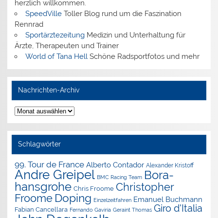
herzlich willkommen.
SpeedVille
Toller Blog rund um die Faszination
Rennrad
Sportärztezeitung
Medizin und Unterhaltung für
Ärzte, Therapeuten und Trainer
World of Tana Hell
Schöne Radsportfotos und mehr
Nachrichten-Archiv
Nachrichten-
Archiv
Schlagwörter
99. Tour de France
Alberto Contador
Alexander Kristoff
Andre Greipel
Bora-
BMC Racing Team
hansgrohe
Christopher
Chris Froome
Doping
Froome
Emanuel Buchmann
Einzelzeitfahren
Giro d'Italia
Fabian Cancellara
Geraint Thomas
Fernando Gaviria