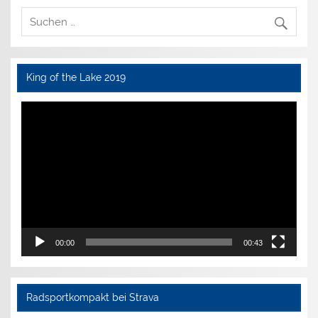
King of the Lake 2019
Video-
Player
00:00
00:43
Radsportkompakt bei Strava