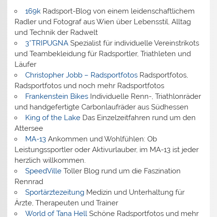
169k
Radsport-Blog von einem leidenschaftlichem
Radler und Fotograf aus Wien über Lebensstil, Alltag
und Technik der Radwelt
3*TRIPUGNA
Spezialist für individuelle Vereinstrikots
und Teambekleidung für Radsportler, Triathleten und
Läufer
Christopher Jobb – Radsportfotos
Radsportfotos,
Radsportfotos und noch mehr Radsportfotos
Frankenstein Bikes
Individuelle Renn-, Triathlonräder
und handgefertigte Carbonlaufräder aus Südhessen
King of the Lake
Das Einzelzeitfahren rund um den
Attersee
MA-13
Ankommen und Wohlfühlen: Ob
Leistungssportler oder Aktivurlauber, im MA-13 ist jeder
herzlich willkommen.
SpeedVille
Toller Blog rund um die Faszination
Rennrad
Sportärztezeitung
Medizin und Unterhaltung für
Ärzte, Therapeuten und Trainer
World of Tana Hell
Schöne Radsportfotos und mehr