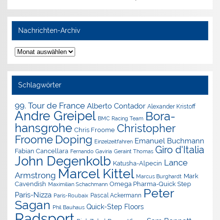
Nachrichten-Archiv
Nachrichten-
Archiv
Schlagwörter
99. Tour de France
Alberto Contador
Alexander Kristoff
Andre Greipel
Bora-
BMC Racing Team
hansgrohe
Christopher
Chris Froome
Doping
Froome
Emanuel Buchmann
Einzelzeitfahren
Giro d'Italia
Fabian Cancellara
Geraint Thomas
Fernando Gaviria
John Degenkolb
Lance
Katusha-Alpecin
Marcel Kittel
Armstrong
Mark
Marcus Burghardt
Cavendish
Omega Pharma-Quick Step
Maximilian Schachmann
Peter
Paris-Nizza
Pascal Ackermann
Paris-Roubaix
Sagan
Quick-Step Floors
Phil Bauhaus
Radsport