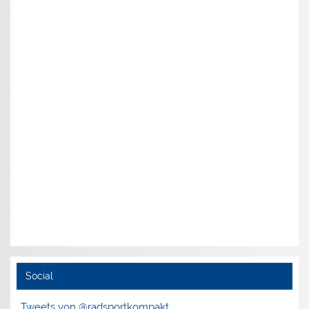
Social
Tweets von @radsportkompakt