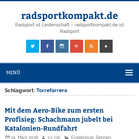
radsportkompakt.de
Radsport ist Leidenschaft – radsportkompakt.de ist
Radsport
MENÜ
Schlagwort:
Torrefarrera
Mit dem Aero-Bike zum ersten
Profisieg: Schachmann jubelt bei
Katalonien-Rundfahrt
24. März 2018
cs-rsk
Ergebnisse
,
Rennen