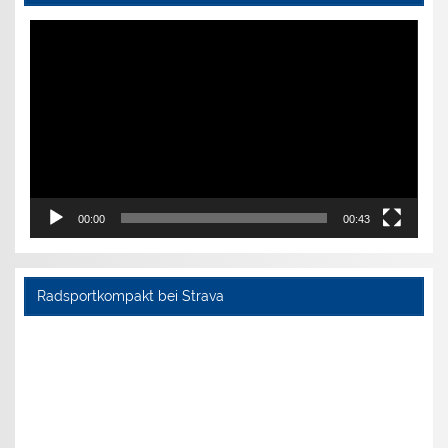
Video-
Player
00:00
00:43
Radsportkompakt bei Strava