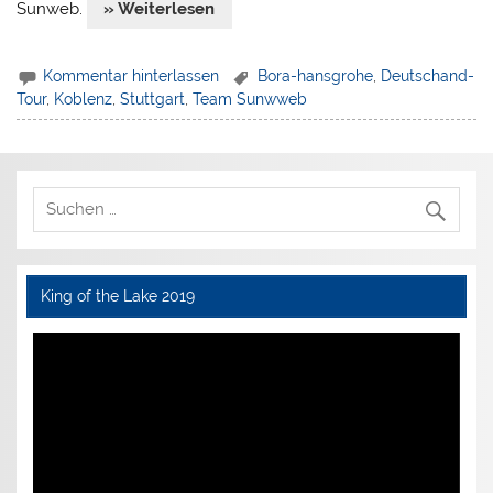
Sunweb.
» Weiterlesen
Kommentar hinterlassen
Bora-hansgrohe
,
Deutschand-
Tour
,
Koblenz
,
Stuttgart
,
Team Sunwweb
King of the Lake 2019
Video-
Player