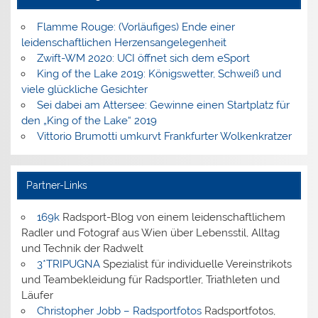
Flamme Rouge: (Vorläufiges) Ende einer
leidenschaftlichen Herzensangelegenheit
Zwift-WM 2020: UCI öffnet sich dem eSport
King of the Lake 2019: Königswetter, Schweiß und
viele glückliche Gesichter
Sei dabei am Attersee: Gewinne einen Startplatz für
den „King of the Lake“ 2019
Vittorio Brumotti umkurvt Frankfurter Wolkenkratzer
Partner-Links
169k
Radsport-Blog von einem leidenschaftlichem
Radler und Fotograf aus Wien über Lebensstil, Alltag
und Technik der Radwelt
3*TRIPUGNA
Spezialist für individuelle Vereinstrikots
und Teambekleidung für Radsportler, Triathleten und
Läufer
Christopher Jobb – Radsportfotos
Radsportfotos,