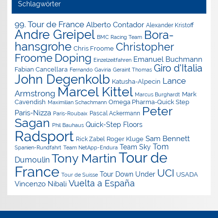
Schlagwörter
99. Tour de France
Alberto Contador
Alexander Kristoff
Andre Greipel
Bora-
BMC Racing Team
hansgrohe
Christopher
Chris Froome
Doping
Froome
Emanuel Buchmann
Einzelzeitfahren
Giro d'Italia
Fabian Cancellara
Geraint Thomas
Fernando Gaviria
John Degenkolb
Lance
Katusha-Alpecin
Marcel Kittel
Armstrong
Mark
Marcus Burghardt
Cavendish
Omega Pharma-Quick Step
Maximilian Schachmann
Peter
Paris-Nizza
Pascal Ackermann
Paris-Roubaix
Sagan
Quick-Step Floors
Phil Bauhaus
Radsport
Sam Bennett
Roger Kluge
Rick Zabel
Tom
Team Sky
Spanien-Rundfahrt
Team NetApp-Endura
Tour de
Tony Martin
Dumoulin
France
UCI
Tour Down Under
USADA
Tour de Suisse
Vuelta a España
Vincenzo Nibali