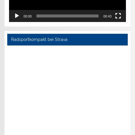
00:00
00:43
Radsportkompakt bei Strava