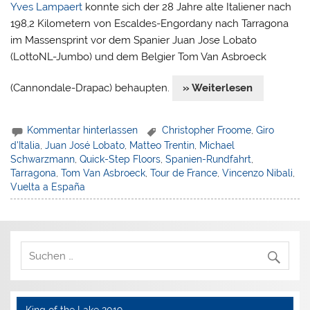
Yves Lampaert
konnte sich der 28 Jahre alte Italiener nach
198,2 Kilometern von Escaldes-Engordany nach Tarragona
im Massensprint vor dem Spanier Juan Jose Lobato
(LottoNL-Jumbo) und dem Belgier Tom Van Asbroeck
(Cannondale-Drapac) behaupten.
» Weiterlesen
Kommentar hinterlassen
Christopher Froome
,
Giro
d'Italia
,
Juan José Lobato
,
Matteo Trentin
,
Michael
Schwarzmann
,
Quick-Step Floors
,
Spanien-Rundfahrt
,
Tarragona
,
Tom Van Asbroeck
,
Tour de France
,
Vincenzo Nibali
,
Vuelta a España