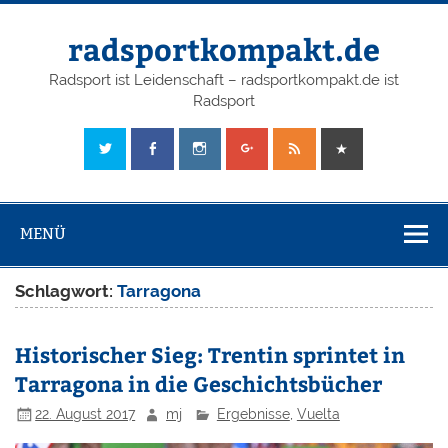
radsportkompakt.de
Radsport ist Leidenschaft – radsportkompakt.de ist
Radsport
MENÜ
Schlagwort:
Tarragona
Historischer Sieg: Trentin sprintet in
Tarragona in die Geschichtsbücher
22. August 2017
mj
Ergebnisse
,
Vuelta