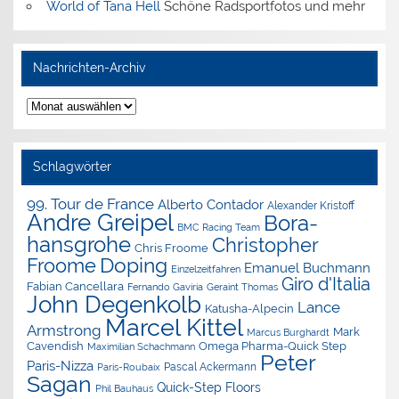
World of Tana Hell
Schöne Radsportfotos und mehr
Nachrichten-Archiv
Nachrichten-
Archiv
Schlagwörter
99. Tour de France
Alberto Contador
Alexander Kristoff
Andre Greipel
Bora-
BMC Racing Team
hansgrohe
Christopher
Chris Froome
Doping
Froome
Emanuel Buchmann
Einzelzeitfahren
Giro d'Italia
Fabian Cancellara
Geraint Thomas
Fernando Gaviria
John Degenkolb
Lance
Katusha-Alpecin
Marcel Kittel
Armstrong
Mark
Marcus Burghardt
Cavendish
Omega Pharma-Quick Step
Maximilian Schachmann
Peter
Paris-Nizza
Pascal Ackermann
Paris-Roubaix
Sagan
Quick-Step Floors
Phil Bauhaus