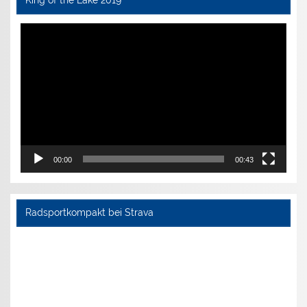
King of the Lake 2019
Video-
Player
00:00
00:43
Radsportkompakt bei Strava