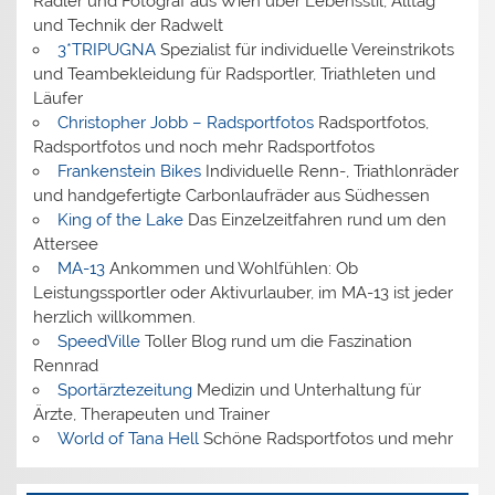
Radler und Fotograf aus Wien über Lebensstil, Alltag
und Technik der Radwelt
3*TRIPUGNA
Spezialist für individuelle Vereinstrikots
und Teambekleidung für Radsportler, Triathleten und
Läufer
Christopher Jobb – Radsportfotos
Radsportfotos,
Radsportfotos und noch mehr Radsportfotos
Frankenstein Bikes
Individuelle Renn-, Triathlonräder
und handgefertigte Carbonlaufräder aus Südhessen
King of the Lake
Das Einzelzeitfahren rund um den
Attersee
MA-13
Ankommen und Wohlfühlen: Ob
Leistungssportler oder Aktivurlauber, im MA-13 ist jeder
herzlich willkommen.
SpeedVille
Toller Blog rund um die Faszination
Rennrad
Sportärztezeitung
Medizin und Unterhaltung für
Ärzte, Therapeuten und Trainer
World of Tana Hell
Schöne Radsportfotos und mehr