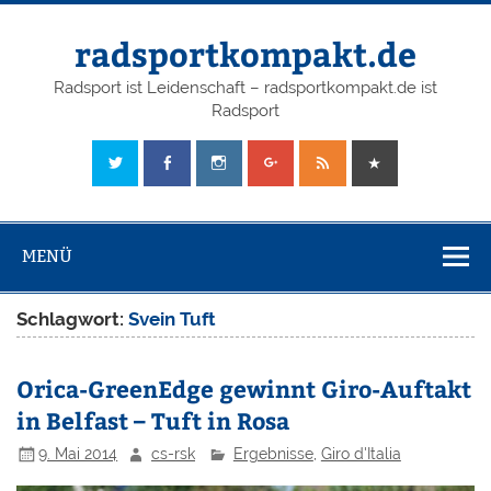
radsportkompakt.de
Radsport ist Leidenschaft – radsportkompakt.de ist
Radsport
MENÜ
Schlagwort:
Svein Tuft
Orica-GreenEdge gewinnt Giro-Auftakt
in Belfast – Tuft in Rosa
9. Mai 2014
cs-rsk
Ergebnisse
,
Giro d'Italia