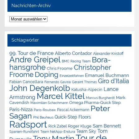
Nachrichten-Archiv
Nachrichten-
Archiv
Schlagwörter
99. Tour de France
Alberto Contador
Alexander Kristoff
Andre Greipel
Bora-
BMC Racing Team
hansgrohe
Christopher
Chris Froome
Doping
Froome
Emanuel Buchmann
Einzelzeitfahren
Giro d'Italia
Fabian Cancellara
Geraint Thomas
Fernando Gaviria
John Degenkolb
Lance
Katusha-Alpecin
Marcel Kittel
Armstrong
Mark
Marcus Burghardt
Cavendish
Omega Pharma-Quick Step
Maximilian Schachmann
Peter
Paris-Nizza
Pascal Ackermann
Paris-Roubaix
Sagan
Quick-Step Floors
Phil Bauhaus
Radsport
Sam Bennett
Roger Kluge
Rick Zabel
Tom
Team Sky
Spanien-Rundfahrt
Team NetApp-Endura
Tour de
Tony Martin