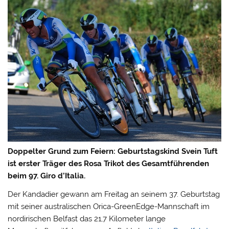
Doppelter Grund zum Feiern: Geburtstagskind Svein Tuft
ist erster Träger des Rosa Trikot des Gesamtführenden
beim 97. Giro d’Italia.
Der Kandadier gewann am Freitag an seinem 37. Geburtstag
mit seiner australischen Orica-GreenEdge-Mannschaft im
nordirischen Belfast das 21,7 Kilometer lange