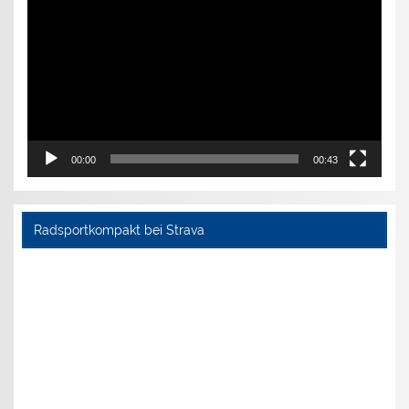
00:00
00:43
Radsportkompakt bei Strava