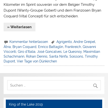
Kilometer im Sprint souverän vor dem Belgier Timothy
Dupont (Wanty-Groupe Gobert) und dem Franzosen Bryan
Coquard (Vital Concept) für sich entscheiden.
» Weiterlesen
Kommentar hinterlassen
Agrigento
,
Andre Greipel
,
Ätna
,
Bryan Coquard
,
Enrico Battaglin
,
Frankreich
,
Giovanni
Visconti
,
Giro d'Italia
,
José Goncalves
,
Le Quesnoy
,
Maximilian
Schachmann
,
Rohan Dennis
,
Santa Ninfa
,
Soissons
,
Timothy
Dupont
,
Vier Tage von Dünkirchen
King of the Lake 2019