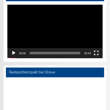
Video-
Player
00:00
00:43
Radsportkompakt bei Strava