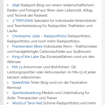
169k
Radsport-Blog von einem leidenschaftlichem
Radler und Fotograf aus Wien über Lebensstil, Alltag
und Technik der Radwelt
3*TRIPUGNA
Spezialist für individuelle Vereinstrikots
und Teambekleidung für Radsportler, Triathleten und
Läufer
Christopher Jobb – Radsportfotos
Radsportfotos,
Radsportfotos und noch mehr Radsportfotos
Frankenstein Bikes
Individuelle Renn-, Triathlonräder
und handgefertigte Carbonlaufräder aus Südhessen
King of the Lake
Das Einzelzeitfahren rund um den
Attersee
MA-13
Ankommen und Wohlfühlen: Ob
Leistungssportler oder Aktivurlauber, im MA-13 ist jeder
herzlich willkommen.
SpeedVille
Toller Blog rund um die Faszination
Rennrad
Sportärztezeitung
Medizin und Unterhaltung für
Ärzte, Therapeuten und Trainer
World of Tana Hell
Schöne Radsportfotos und mehr