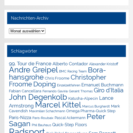
Nachrichten-Archiv
Nachrichten-
Archiv
Schlagwörter
99. Tour de France
Alberto Contador
Alexander Kristoff
Andre Greipel
Bora-
BMC Racing Team
hansgrohe
Christopher
Chris Froome
Doping
Froome
Emanuel Buchmann
Einzelzeitfahren
Giro d'Italia
Fabian Cancellara
Geraint Thomas
Fernando Gaviria
John Degenkolb
Lance
Katusha-Alpecin
Marcel Kittel
Armstrong
Mark
Marcus Burghardt
Cavendish
Omega Pharma-Quick Step
Maximilian Schachmann
Peter
Paris-Nizza
Pascal Ackermann
Paris-Roubaix
Sagan
Quick-Step Floors
Phil Bauhaus
Radsport