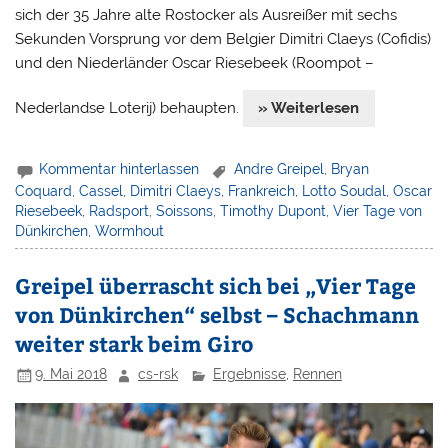
sich der 35 Jahre alte Rostocker als Ausreißer mit sechs
Sekunden Vorsprung vor dem Belgier Dimitri Claeys (Cofidis)
und den Niederländer Oscar Riesebeek (Roompot –
Nederlandse Loterij) behaupten.
» Weiterlesen
Kommentar hinterlassen
Andre Greipel
,
Bryan
Coquard
,
Cassel
,
Dimitri Claeys
,
Frankreich
,
Lotto Soudal
,
Oscar
Riesebeek
,
Radsport
,
Soissons
,
Timothy Dupont
,
Vier Tage von
Dünkirchen
,
Wormhout
Greipel überrascht sich bei „Vier Tage
von Dünkirchen“ selbst – Schachmann
weiter stark beim Giro
9. Mai 2018
cs-rsk
Ergebnisse
,
Rennen