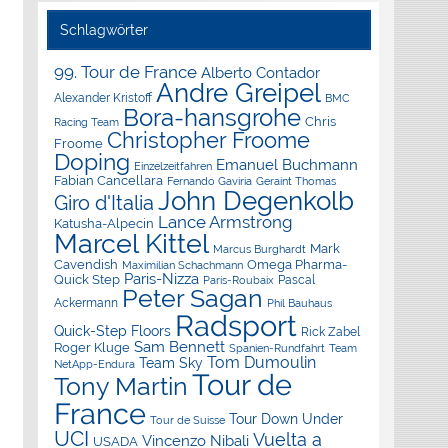
Schlagwörter
99. Tour de France
Alberto Contador
Andre Greipel
Alexander Kristoff
BMC
Bora-hansgrohe
Chris
Racing Team
Christopher Froome
Froome
Doping
Emanuel Buchmann
Einzelzeitfahren
Fabian Cancellara
Geraint Thomas
Fernando Gaviria
John Degenkolb
Giro d'Italia
Lance Armstrong
Katusha-Alpecin
Marcel Kittel
Mark
Marcus Burghardt
Cavendish
Omega Pharma-
Maximilian Schachmann
Paris-Nizza
Quick Step
Pascal
Paris-Roubaix
Peter Sagan
Ackermann
Phil Bauhaus
Radsport
Quick-Step Floors
Rick Zabel
Sam Bennett
Roger Kluge
Spanien-Rundfahrt
Team
Tom Dumoulin
Team Sky
NetApp-Endura
Tour de
Tony Martin
France
Tour Down Under
Tour de Suisse
UCI
Vuelta a
Vincenzo Nibali
USADA