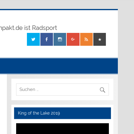
mpakt.de ist Radsport
King of the Lake 2019
Video-
Player