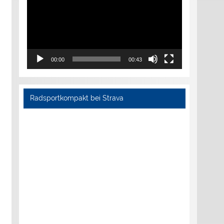
00:00
00:43
Radsportkompakt bei Strava