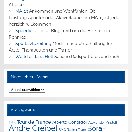
Attersee
MA-13
Ankommen und Wohlfühlen: Ob
Leistungssportler oder Aktivurlauber, im MA-13 ist jeder
herzlich willkommen.
SpeedVille
Toller Blog rund um die Faszination
Rennrad
Sportärztezeitung
Medizin und Unterhaltung für
Ärzte, Therapeuten und Trainer
World of Tana Hell
Schöne Radsportfotos und mehr
Nachrichten-Archiv
Nachrichten-
Archiv
Schlagwörter
99. Tour de France
Alberto Contador
Alexander Kristoff
Andre Greipel
Bora-
BMC Racing Team