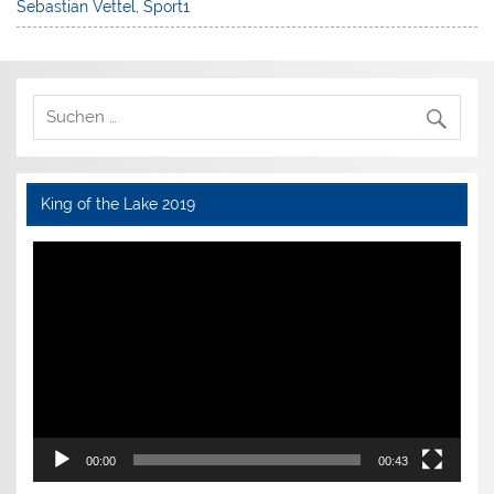
Sebastian Vettel
,
Sport1
King of the Lake 2019
Video-
Player
00:00
00:43