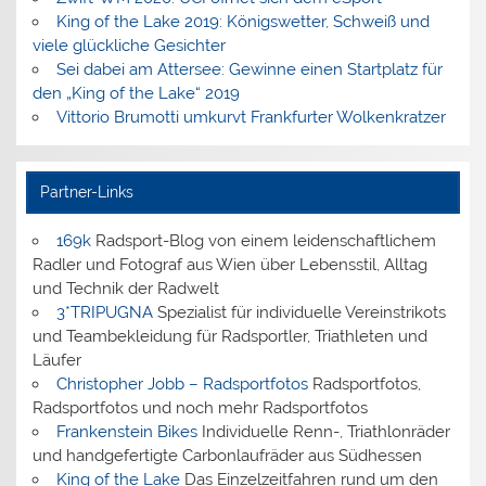
King of the Lake 2019: Königswetter, Schweiß und
viele glückliche Gesichter
Sei dabei am Attersee: Gewinne einen Startplatz für
den „King of the Lake“ 2019
Vittorio Brumotti umkurvt Frankfurter Wolkenkratzer
Partner-Links
169k
Radsport-Blog von einem leidenschaftlichem
Radler und Fotograf aus Wien über Lebensstil, Alltag
und Technik der Radwelt
3*TRIPUGNA
Spezialist für individuelle Vereinstrikots
und Teambekleidung für Radsportler, Triathleten und
Läufer
Christopher Jobb – Radsportfotos
Radsportfotos,
Radsportfotos und noch mehr Radsportfotos
Frankenstein Bikes
Individuelle Renn-, Triathlonräder
und handgefertigte Carbonlaufräder aus Südhessen
King of the Lake
Das Einzelzeitfahren rund um den