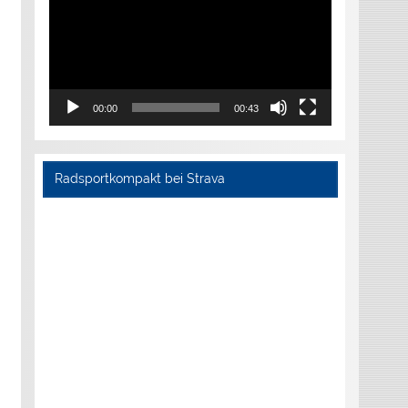
00:00
00:43
Radsportkompakt bei Strava