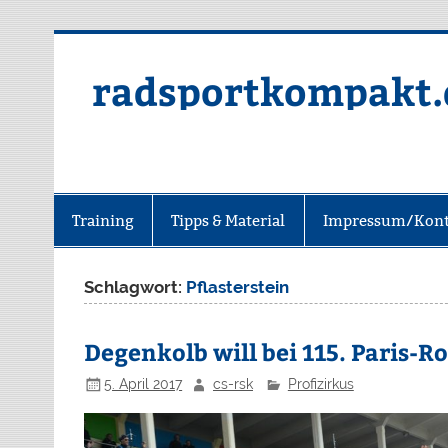
radsportkompakt.
Training
Tipps & Material
Impressum/Kont
Schlagwort:
Pflasterstein
Degenkolb will bei 115. Paris-R
5. April 2017
cs-rsk
Profizirkus