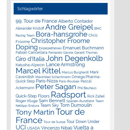
Schlagwörter
99. Tour de France
Alberto Contador
Andre Greipel
Alexander Kristoff
BMC
Bora-hansgrohe
Chris
Racing Team
Christopher Froome
Froome
Doping
Emanuel Buchmann
Einzelzeitfahren
Fabian Cancellara
Geraint Thomas
Fernando Gaviria
John Degenkolb
Giro d'Italia
Lance Armstrong
Katusha-Alpecin
Marcel Kittel
Mark
Marcus Burghardt
Cavendish
Omega Pharma-
Maximilian Schachmann
Paris-Nizza
Quick Step
Pascal
Paris-Roubaix
Peter Sagan
Ackermann
Phil Bauhaus
Radsport
Quick-Step Floors
Rick Zabel
Sam Bennett
Roger Kluge
Spanien-Rundfahrt
Team
Tom Dumoulin
Team Sky
NetApp-Endura
Tour de
Tony Martin
France
Tour Down Under
Tour de Suisse
UCI
Vuelta a
Vincenzo Nibali
USADA