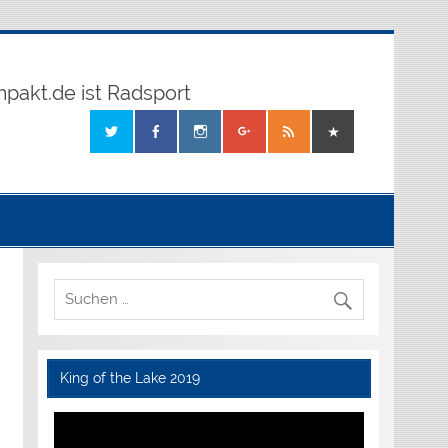
mpakt.de ist Radsport
King of the Lake 2019
Video-
Player