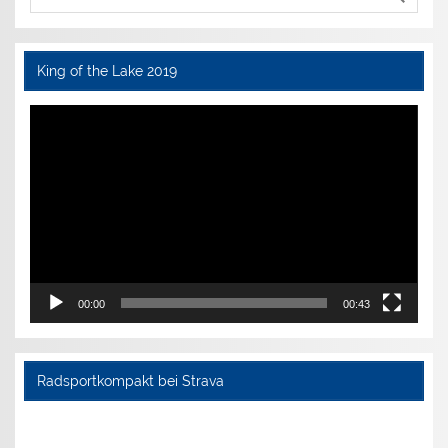
King of the Lake 2019
Video-
Player
00:00
00:43
Radsportkompakt bei Strava