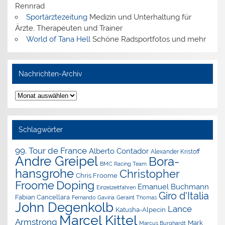
Rennrad
Sportärztezeitung
Medizin und Unterhaltung für
Ärzte, Therapeuten und Trainer
World of Tana Hell
Schöne Radsportfotos und mehr
Nachrichten-Archiv
Nachrichten-
Archiv
Schlagwörter
99. Tour de France
Alberto Contador
Alexander Kristoff
Andre Greipel
Bora-
BMC Racing Team
hansgrohe
Christopher
Chris Froome
Doping
Froome
Emanuel Buchmann
Einzelzeitfahren
Giro d'Italia
Fabian Cancellara
Geraint Thomas
Fernando Gaviria
John Degenkolb
Lance
Katusha-Alpecin
Marcel Kittel
Armstrong
Mark
Marcus Burghardt