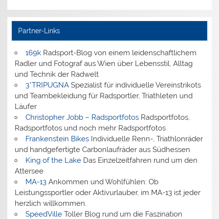
Partner-Links
169k
Radsport-Blog von einem leidenschaftlichem
Radler und Fotograf aus Wien über Lebensstil, Alltag
und Technik der Radwelt
3*TRIPUGNA
Spezialist für individuelle Vereinstrikots
und Teambekleidung für Radsportler, Triathleten und
Läufer
Christopher Jobb – Radsportfotos
Radsportfotos,
Radsportfotos und noch mehr Radsportfotos
Frankenstein Bikes
Individuelle Renn-, Triathlonräder
und handgefertigte Carbonlaufräder aus Südhessen
King of the Lake
Das Einzelzeitfahren rund um den
Attersee
MA-13
Ankommen und Wohlfühlen: Ob
Leistungssportler oder Aktivurlauber, im MA-13 ist jeder
herzlich willkommen.
SpeedVille
Toller Blog rund um die Faszination