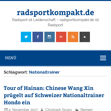
radsportkompakt.de
Radsport ist Leidenschaft – radsportkompakt.de ist
Radsport
MENÜ
Schlagwort:
Nationaltrainer
Tour of Hainan: Chinese Wang Xin
prügelt auf Schweizer Nationaltrainer
Hondo ein
4. November 2017
Christoph Sicars
Rennen