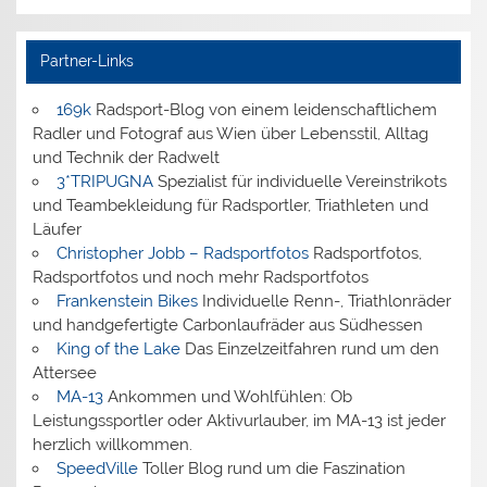
Partner-Links
169k
Radsport-Blog von einem leidenschaftlichem
Radler und Fotograf aus Wien über Lebensstil, Alltag
und Technik der Radwelt
3*TRIPUGNA
Spezialist für individuelle Vereinstrikots
und Teambekleidung für Radsportler, Triathleten und
Läufer
Christopher Jobb – Radsportfotos
Radsportfotos,
Radsportfotos und noch mehr Radsportfotos
Frankenstein Bikes
Individuelle Renn-, Triathlonräder
und handgefertigte Carbonlaufräder aus Südhessen
King of the Lake
Das Einzelzeitfahren rund um den
Attersee
MA-13
Ankommen und Wohlfühlen: Ob
Leistungssportler oder Aktivurlauber, im MA-13 ist jeder
herzlich willkommen.
SpeedVille
Toller Blog rund um die Faszination