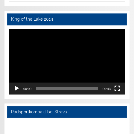
King of the Lake 2019
Video-
Player
00:00
00:43
Radsportkompakt bei Strava