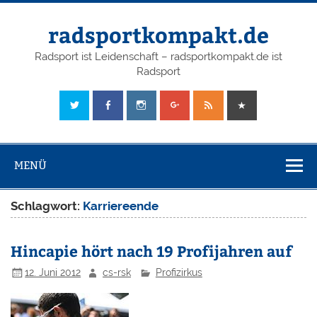
radsportkompakt.de
Radsport ist Leidenschaft – radsportkompakt.de ist
Radsport
MENÜ
Schlagwort:
Karriereende
Hincapie hört nach 19 Profijahren auf
12. Juni 2012
cs-rsk
Profizirkus