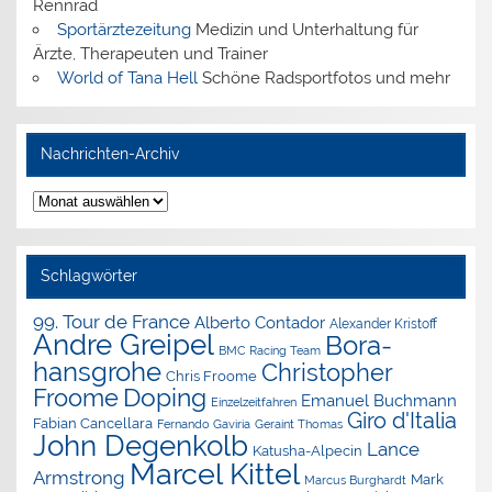
Rennrad
Sportärztezeitung
Medizin und Unterhaltung für
Ärzte, Therapeuten und Trainer
World of Tana Hell
Schöne Radsportfotos und mehr
Nachrichten-Archiv
Nachrichten-
Archiv
Schlagwörter
99. Tour de France
Alberto Contador
Alexander Kristoff
Andre Greipel
Bora-
BMC Racing Team
hansgrohe
Christopher
Chris Froome
Doping
Froome
Emanuel Buchmann
Einzelzeitfahren
Giro d'Italia
Fabian Cancellara
Geraint Thomas
Fernando Gaviria
John Degenkolb
Lance
Katusha-Alpecin
Marcel Kittel
Armstrong
Mark
Marcus Burghardt