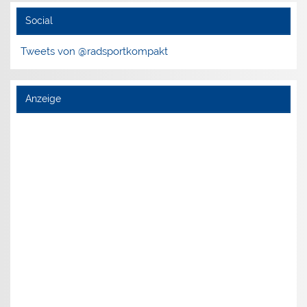
Social
Tweets von @radsportkompakt
Anzeige