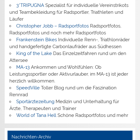
3*TRIPUGNA
Spezialist für individuelle Vereinstrikots
und Teambekleidung für Radsportler, Triathleten und
Läufer
Christopher Jobb – Radsportfotos
Radsportfotos,
Radsportfotos und noch mehr Radsportfotos
Frankenstein Bikes
Individuelle Renn-, Triathlonräder
und handgefertigte Carbonlaufräder aus Südhessen
King of the Lake
Das Einzelzeitfahren rund um den
Attersee
MA-13
Ankommen und Wohlfühlen: Ob
Leistungssportler oder Aktivurlauber, im MA-13 ist jeder
herzlich willkommen.
SpeedVille
Toller Blog rund um die Faszination
Rennrad
Sportärztezeitung
Medizin und Unterhaltung für
Ärzte, Therapeuten und Trainer
World of Tana Hell
Schöne Radsportfotos und mehr
Nachrichten-Archiv