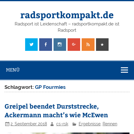
radsportkompakt.de
Radsport ist Leidenschaft – radsportkompakt.de ist
Radsport
MENÜ
Schlagwort:
GP Fourmies
Greipel beendet Durststrecke,
Ackermann macht’s wie McEwen
2. September 2018
cs-rsk
Ergebnisse
,
Rennen