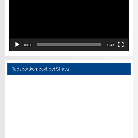
00:00
00:43
Radsportkompakt bei Strava