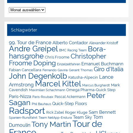
Nachrichten-
Archiv
Schlagwörter
99. Tour de France
Alberto Contador
Alexander Kristoff
Andre Greipel
Bora-
BMC Racing Team
hansgrohe
Christopher
Chris Froome
Doping
Froome
Emanuel Buchmann
Einzelzeitfahren
Giro d'Italia
Fabian Cancellara
Geraint Thomas
Fernando Gaviria
John Degenkolb
Lance
Katusha-Alpecin
Marcel Kittel
Armstrong
Mark
Marcus Burghardt
Cavendish
Omega Pharma-Quick Step
Maximilian Schachmann
Peter
Paris-Nizza
Pascal Ackermann
Paris-Roubaix
Sagan
Quick-Step Floors
Phil Bauhaus
Radsport
Sam Bennett
Roger Kluge
Rick Zabel
Tom
Team Sky
Spanien-Rundfahrt
Team NetApp-Endura
Tour de
Tony Martin
Dumoulin
France