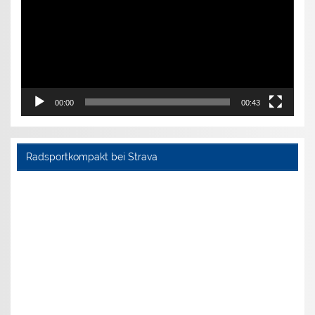
00:00
00:43
Radsportkompakt bei Strava