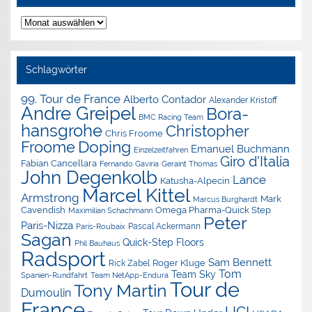
Nachrichten-
Archiv
Schlagwörter
99. Tour de France
Alberto Contador
Alexander Kristoff
Andre Greipel
Bora-
BMC Racing Team
hansgrohe
Christopher
Chris Froome
Doping
Froome
Emanuel Buchmann
Einzelzeitfahren
Giro d'Italia
Fabian Cancellara
Geraint Thomas
Fernando Gaviria
John Degenkolb
Lance
Katusha-Alpecin
Marcel Kittel
Armstrong
Mark
Marcus Burghardt
Cavendish
Omega Pharma-Quick Step
Maximilian Schachmann
Peter
Paris-Nizza
Pascal Ackermann
Paris-Roubaix
Sagan
Quick-Step Floors
Phil Bauhaus
Radsport
Sam Bennett
Roger Kluge
Rick Zabel
Tom
Team Sky
Spanien-Rundfahrt
Team NetApp-Endura
Tour de
Tony Martin
Dumoulin
France