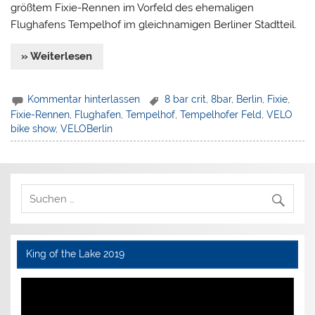
größtem Fixie-Rennen im Vorfeld des ehemaligen
Flughafens Tempelhof im gleichnamigen Berliner Stadtteil.
» Weiterlesen
Kommentar hinterlassen
8 bar crit
,
8bar
,
Berlin
,
Fixie
,
Fixie-Rennen
,
Flughafen
,
Tempelhof
,
Tempelhofer Feld
,
VELO
bike show
,
VELOBerlin
King of the Lake 2019
Video-
Player