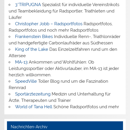
3*TRIPUGNA
Spezialist für individuelle Vereinstrikots
und Teambekleidung für Radsportler, Triathleten und
Läufer
Christopher Jobb – Radsportfotos
Radsportfotos,
Radsportfotos und noch mehr Radsportfotos
Frankenstein Bikes
Individuelle Renn-, Triathlonräder
und handgefertigte Carbonlaufräder aus Südhessen
King of the Lake
Das Einzelzeitfahren rund um den
Attersee
MA-13
Ankommen und Wohlfühlen: Ob
Leistungssportler oder Aktivurlauber, im MA-13 ist jeder
herzlich willkommen.
SpeedVille
Toller Blog rund um die Faszination
Rennrad
Sportärztezeitung
Medizin und Unterhaltung für
Ärzte, Therapeuten und Trainer
World of Tana Hell
Schöne Radsportfotos und mehr
Nachrichten-Archiv