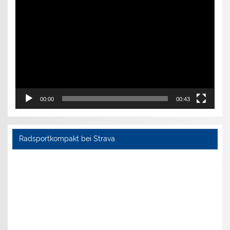
Video-
Player
00:00
00:43
Radsportkompakt bei Strava