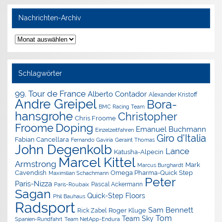
Nachrichten-Archiv
Nachrichten-
Archiv
Schlagwörter
99. Tour de France
Alberto Contador
Alexander Kristoff
Andre Greipel
Bora-
BMC Racing Team
hansgrohe
Christopher
Chris Froome
Doping
Froome
Emanuel Buchmann
Einzelzeitfahren
Giro d'Italia
Fabian Cancellara
Geraint Thomas
Fernando Gaviria
John Degenkolb
Lance
Katusha-Alpecin
Marcel Kittel
Armstrong
Mark
Marcus Burghardt
Cavendish
Omega Pharma-Quick Step
Maximilian Schachmann
Peter
Paris-Nizza
Pascal Ackermann
Paris-Roubaix
Sagan
Quick-Step Floors
Phil Bauhaus
Radsport
Sam Bennett
Roger Kluge
Rick Zabel
Tom
Team Sky
Spanien-Rundfahrt
Team NetApp-Endura