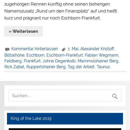
zugehörigen Rennen künftig ohne seinen bisherigen
Namenszusatz „Rund um den Finanzplatz“ auf und heißt
kurz und prägnant nur noch Eschborn-Frankfurt.
» Weiterlesen
Kommentar hinterlassen
1. Mai
,
Alexander Kristoff
,
Billtalhöhe
,
Eschborn
,
Eschborn-Frankfurt
,
Fabian Wegmann
,
Feldberg
,
Frankfurt
,
Johne Degenkolb
,
Mammolshainer Berg
,
Rick Zabel
,
Ruppertshainer Berg
,
Tag der Arbeit
,
Taunus
King of the Lake 2019