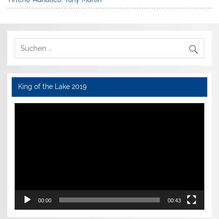
King of the Lake 2019
Video-
Player
00:00
00:43