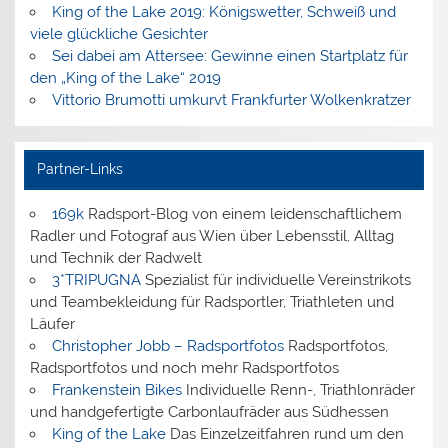
King of the Lake 2019: Königswetter, Schweiß und
viele glückliche Gesichter
Sei dabei am Attersee: Gewinne einen Startplatz für
den „King of the Lake“ 2019
Vittorio Brumotti umkurvt Frankfurter Wolkenkratzer
Partner-Links
169k
Radsport-Blog von einem leidenschaftlichem
Radler und Fotograf aus Wien über Lebensstil, Alltag
und Technik der Radwelt
3*TRIPUGNA
Spezialist für individuelle Vereinstrikots
und Teambekleidung für Radsportler, Triathleten und
Läufer
Christopher Jobb – Radsportfotos
Radsportfotos,
Radsportfotos und noch mehr Radsportfotos
Frankenstein Bikes
Individuelle Renn-, Triathlonräder
und handgefertigte Carbonlaufräder aus Südhessen
King of the Lake
Das Einzelzeitfahren rund um den