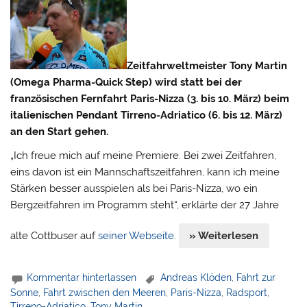
Zeitfahrweltmeister Tony Martin
(Omega Pharma-Quick Step) wird statt bei der
französischen Fernfahrt Paris-Nizza (3. bis 10. März) beim
italienischen Pendant Tirreno-Adriatico (6. bis 12. März)
an den Start gehen.
„Ich freue mich auf meine Premiere. Bei zwei Zeitfahren,
eins davon ist ein Mannschaftszeitfahren, kann ich meine
Stärken besser ausspielen als bei Paris-Nizza, wo ein
Bergzeitfahren im Programm steht“, erklärte der 27 Jahre
alte Cottbuser auf
seiner Webseite
.
» Weiterlesen
Kommentar hinterlassen
Andreas Klöden
,
Fahrt zur
Sonne
,
Fahrt zwischen den Meeren
,
Paris-Nizza
,
Radsport
,
Tirreno-Adriatico
,
Tony Martin