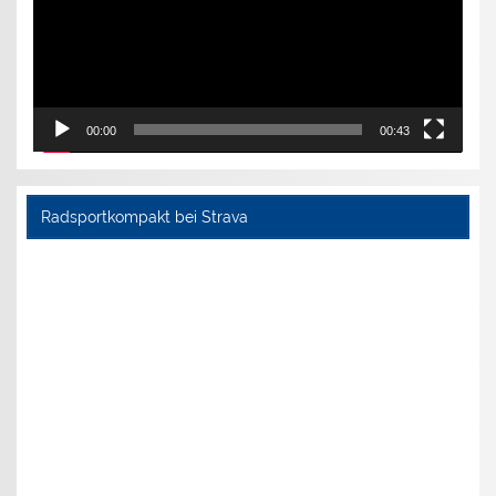
00:00
00:43
Radsportkompakt bei Strava