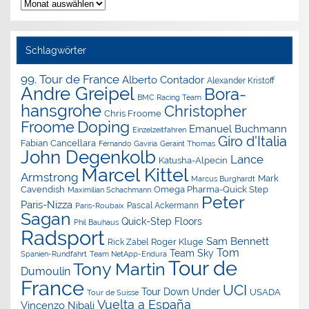
Nachrichten-
Archiv
Schlagwörter
99. Tour de France
Alberto Contador
Alexander Kristoff
Andre Greipel
Bora-
BMC Racing Team
hansgrohe
Christopher
Chris Froome
Doping
Froome
Emanuel Buchmann
Einzelzeitfahren
Giro d'Italia
Fabian Cancellara
Geraint Thomas
Fernando Gaviria
John Degenkolb
Lance
Katusha-Alpecin
Marcel Kittel
Armstrong
Mark
Marcus Burghardt
Cavendish
Omega Pharma-Quick Step
Maximilian Schachmann
Peter
Paris-Nizza
Pascal Ackermann
Paris-Roubaix
Sagan
Quick-Step Floors
Phil Bauhaus
Radsport
Sam Bennett
Roger Kluge
Rick Zabel
Tom
Team Sky
Spanien-Rundfahrt
Team NetApp-Endura
Tour de
Tony Martin
Dumoulin
France
UCI
Tour Down Under
USADA
Tour de Suisse
Vuelta a España
Vincenzo Nibali