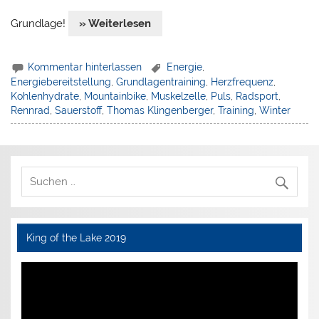
Grundlage!
» Weiterlesen
Kommentar hinterlassen
Energie
,
Energiebereitstellung
,
Grundlagentraining
,
Herzfrequenz
,
Kohlenhydrate
,
Mountainbike
,
Muskelzelle
,
Puls
,
Radsport
,
Rennrad
,
Sauerstoff
,
Thomas Klingenberger
,
Training
,
Winter
King of the Lake 2019
Video-
Player