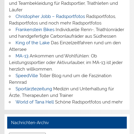
und Teambekleidung für Radsportler, Triathleten und
Läufer
Christopher Jobb – Radsportfotos
Radsportfotos,
Radsportfotos und noch mehr Radsportfotos
Frankenstein Bikes
Individuelle Renn-, Triathlonräder
und handgefertigte Carbonlaufräder aus Südhessen
King of the Lake
Das Einzelzeitfahren rund um den
Attersee
MA-13
Ankommen und Wohlfühlen: Ob
Leistungssportler oder Aktivurlauber, im MA-13 ist jeder
herzlich willkommen.
SpeedVille
Toller Blog rund um die Faszination
Rennrad
Sportärztezeitung
Medizin und Unterhaltung für
Ärzte, Therapeuten und Trainer
World of Tana Hell
Schöne Radsportfotos und mehr
Nachrichten-Archiv