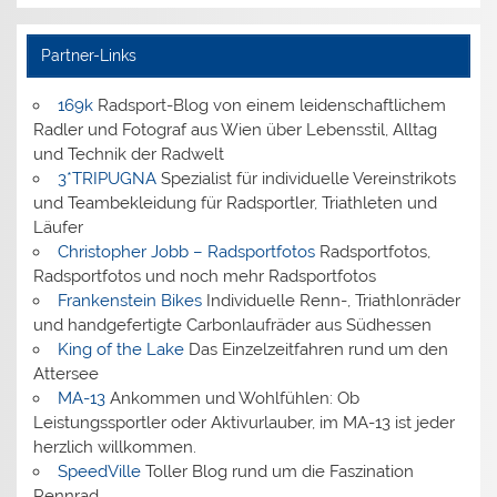
Partner-Links
169k
Radsport-Blog von einem leidenschaftlichem
Radler und Fotograf aus Wien über Lebensstil, Alltag
und Technik der Radwelt
3*TRIPUGNA
Spezialist für individuelle Vereinstrikots
und Teambekleidung für Radsportler, Triathleten und
Läufer
Christopher Jobb – Radsportfotos
Radsportfotos,
Radsportfotos und noch mehr Radsportfotos
Frankenstein Bikes
Individuelle Renn-, Triathlonräder
und handgefertigte Carbonlaufräder aus Südhessen
King of the Lake
Das Einzelzeitfahren rund um den
Attersee
MA-13
Ankommen und Wohlfühlen: Ob
Leistungssportler oder Aktivurlauber, im MA-13 ist jeder
herzlich willkommen.
SpeedVille
Toller Blog rund um die Faszination
Rennrad