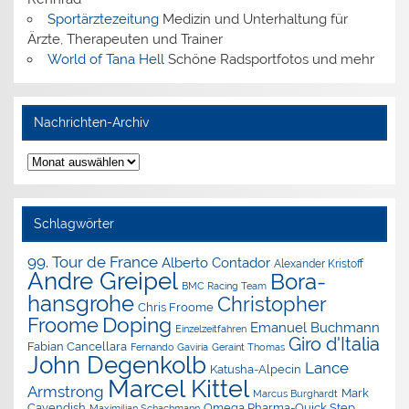
Sportärztezeitung
Medizin und Unterhaltung für
Ärzte, Therapeuten und Trainer
World of Tana Hell
Schöne Radsportfotos und mehr
Nachrichten-Archiv
Nachrichten-
Archiv
Schlagwörter
99. Tour de France
Alberto Contador
Alexander Kristoff
Andre Greipel
Bora-
BMC Racing Team
hansgrohe
Christopher
Chris Froome
Doping
Froome
Emanuel Buchmann
Einzelzeitfahren
Giro d'Italia
Fabian Cancellara
Geraint Thomas
Fernando Gaviria
John Degenkolb
Lance
Katusha-Alpecin
Marcel Kittel
Armstrong
Mark
Marcus Burghardt
Cavendish
Omega Pharma-Quick Step
Maximilian Schachmann