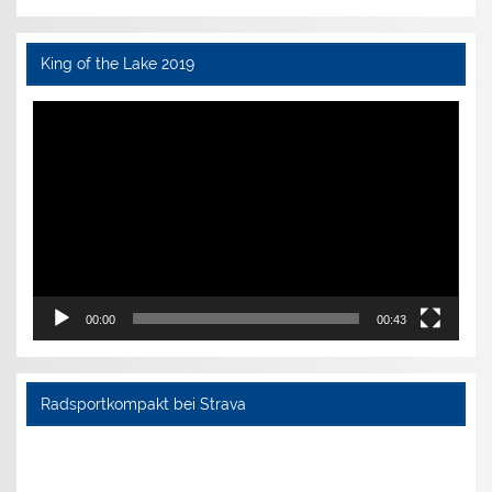
King of the Lake 2019
Video-
Player
00:00
00:43
Radsportkompakt bei Strava