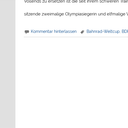
Vollends zu ersetzen ist die seit ihrem schweren Tra
sitzende zweimalige Olympiasiegerin und elfmalige 
Kommentar hinterlassen
Bahnrad-Weltcup
,
BD