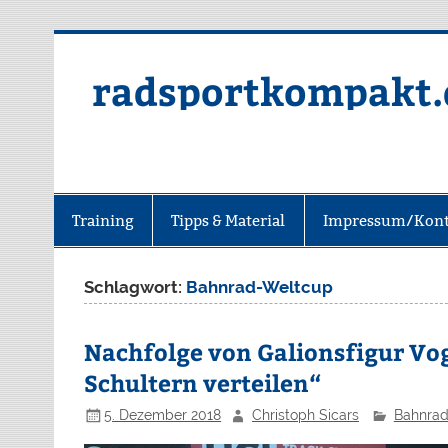
radsportkompakt.
Training
Tipps & Material
Impressum/Kont
Schlagwort:
Bahnrad-Weltcup
Nachfolge von Galionsfigur Vog
Schultern verteilen“
5. Dezember 2018
Christoph Sicars
Bahnra