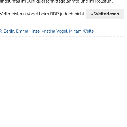
iningsunfall im Juni querschnittsgelähmte und im Rollstuhl
Weltmeisterin Vogel beim BDR jedoch nicht.
» Weiterlesen
R
,
Berlin
,
Emma Hinze
,
Kristina Vogel
,
Miriam Welte