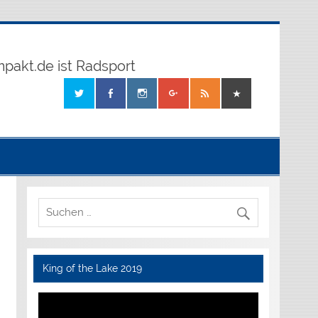
mpakt.de ist Radsport
King of the Lake 2019
Video-
Player