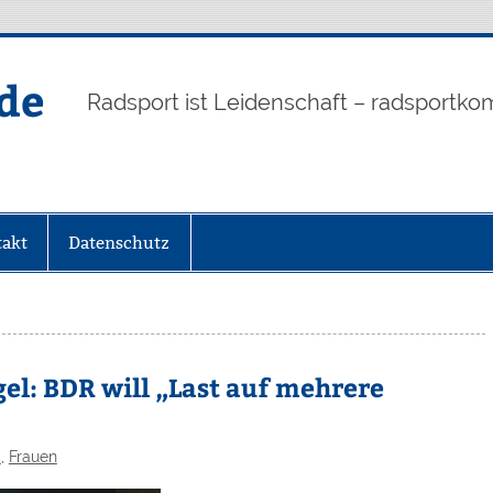
de
Radsport ist Leidenschaft – radsportko
akt
Datenschutz
el: BDR will „Last auf mehrere
d
,
Frauen