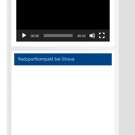
00:00
00:43
Radsportkompakt bei Strava