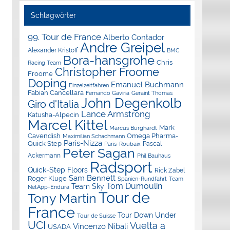
Schlagwörter
99. Tour de France
Alberto Contador
Andre Greipel
Alexander Kristoff
BMC
Bora-hansgrohe
Chris
Racing Team
Christopher Froome
Froome
Doping
Emanuel Buchmann
Einzelzeitfahren
Fabian Cancellara
Geraint Thomas
Fernando Gaviria
John Degenkolb
Giro d'Italia
Lance Armstrong
Katusha-Alpecin
Marcel Kittel
Mark
Marcus Burghardt
Cavendish
Omega Pharma-
Maximilian Schachmann
Paris-Nizza
Quick Step
Pascal
Paris-Roubaix
Peter Sagan
Ackermann
Phil Bauhaus
Radsport
Quick-Step Floors
Rick Zabel
Sam Bennett
Roger Kluge
Spanien-Rundfahrt
Team
Tom Dumoulin
Team Sky
NetApp-Endura
Tour de
Tony Martin
France
Tour Down Under
Tour de Suisse
UCI
Vuelta a
Vincenzo Nibali
USADA