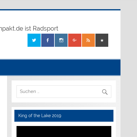
mpakt.de ist Radsport
King of the Lake 2019
Video-
Player