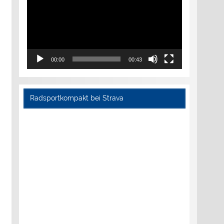
00:00
00:43
Radsportkompakt bei Strava