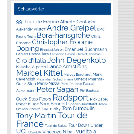
Schlagwörter
99. Tour de France
Alberto Contador
Andre Greipel
Alexander Kristoff
BMC
Bora-hansgrohe
Chris
Racing Team
Christopher Froome
Froome
Doping
Emanuel Buchmann
Einzelzeitfahren
Fabian Cancellara
Geraint Thomas
Fernando Gaviria
John Degenkolb
Giro d'Italia
Lance Armstrong
Katusha-Alpecin
Marcel Kittel
Mark
Marcus Burghardt
Cavendish
Omega Pharma-
Maximilian Schachmann
Paris-Nizza
Quick Step
Pascal
Paris-Roubaix
Peter Sagan
Ackermann
Phil Bauhaus
Radsport
Quick-Step Floors
Rick Zabel
Sam Bennett
Roger Kluge
Spanien-Rundfahrt
Team
Tom Dumoulin
Team Sky
NetApp-Endura
Tour de
Tony Martin
France
Tour Down Under
Tour de Suisse
UCI
Vuelta a
Vincenzo Nibali
USADA