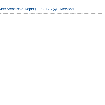
vide Appollonio
,
Doping
,
EPO
,
FG 4592
,
Radsport