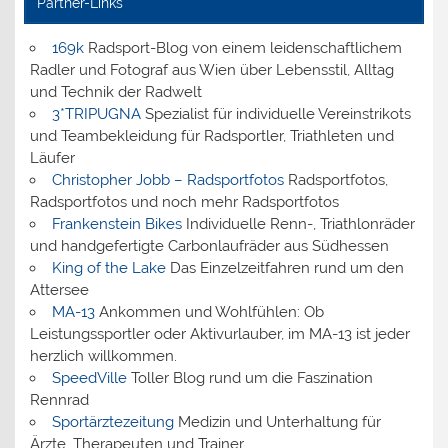
Partner-Links
169k
Radsport-Blog von einem leidenschaftlichem
Radler und Fotograf aus Wien über Lebensstil, Alltag
und Technik der Radwelt
3*TRIPUGNA
Spezialist für individuelle Vereinstrikots
und Teambekleidung für Radsportler, Triathleten und
Läufer
Christopher Jobb – Radsportfotos
Radsportfotos,
Radsportfotos und noch mehr Radsportfotos
Frankenstein Bikes
Individuelle Renn-, Triathlonräder
und handgefertigte Carbonlaufräder aus Südhessen
King of the Lake
Das Einzelzeitfahren rund um den
Attersee
MA-13
Ankommen und Wohlfühlen: Ob
Leistungssportler oder Aktivurlauber, im MA-13 ist jeder
herzlich willkommen.
SpeedVille
Toller Blog rund um die Faszination
Rennrad
Sportärztezeitung
Medizin und Unterhaltung für
Ärzte, Therapeuten und Trainer