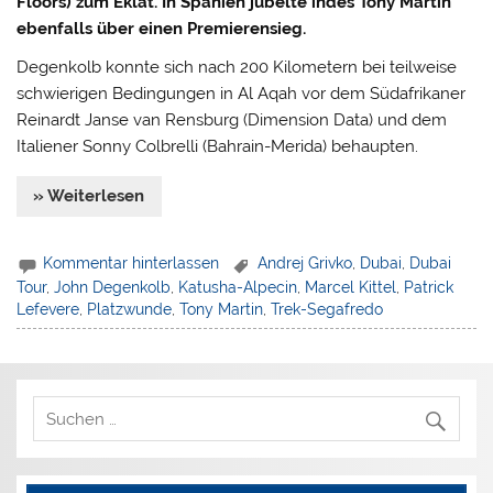
Floors) zum Eklat. In Spanien jubelte indes Tony Martin
ebenfalls über einen Premierensieg.
Degenkolb konnte sich nach 200 Kilometern bei teilweise
schwierigen Bedingungen in Al Aqah vor dem Südafrikaner
Reinardt Janse van Rensburg (Dimension Data) und dem
Italiener Sonny Colbrelli (Bahrain-Merida) behaupten.
» Weiterlesen
Kommentar hinterlassen
Andrej Grivko
,
Dubai
,
Dubai
Tour
,
John Degenkolb
,
Katusha-Alpecin
,
Marcel Kittel
,
Patrick
Lefevere
,
Platzwunde
,
Tony Martin
,
Trek-Segafredo