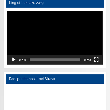
King of the Lake 2019
Video-
Player
00:00
00:43
Radsportkompakt bei Strava