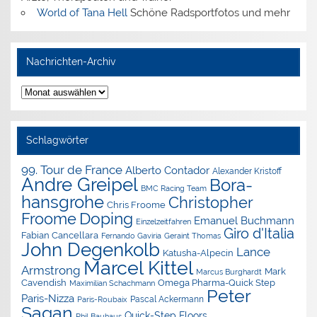
World of Tana Hell
Schöne Radsportfotos und mehr
Nachrichten-Archiv
Nachrichten-
Archiv
Schlagwörter
99. Tour de France
Alberto Contador
Alexander Kristoff
Andre Greipel
Bora-
BMC Racing Team
hansgrohe
Christopher
Chris Froome
Doping
Froome
Emanuel Buchmann
Einzelzeitfahren
Giro d'Italia
Fabian Cancellara
Geraint Thomas
Fernando Gaviria
John Degenkolb
Lance
Katusha-Alpecin
Marcel Kittel
Armstrong
Mark
Marcus Burghardt
Cavendish
Omega Pharma-Quick Step
Maximilian Schachmann
Peter
Paris-Nizza
Pascal Ackermann
Paris-Roubaix
Sagan
Quick-Step Floors
Phil Bauhaus