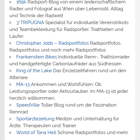
169k
Radsport-Blog von einem leidenschaftlichem
Radler und Fotograf aus Wien über Lebensstil, Alltag
und Technik der Radwelt
3*TRIPUGNA
Spezialist für individuelle Vereinstrikots
und Teambekleidung für Radsportler, Triathleten und
Läufer
Christopher Jobb – Radsportfotos
Radsportfotos,
Radsportfotos und noch mehr Radsportfotos
Frankenstein Bikes
Individuelle Renn-, Triathlonräder
und handgefertigte Carbonlaufräder aus Südhessen
King of the Lake
Das Einzelzeitfahren rund um den
Attersee
MA-13
Ankommen und Wohlfühlen: Ob
Leistungssportler oder Aktivurlauber, im MA-13 ist jeder
herzlich willkommen.
SpeedVille
Toller Blog rund um die Faszination
Rennrad
Sportärztezeitung
Medizin und Unterhaltung für
Ärzte, Therapeuten und Trainer
World of Tana Hell
Schöne Radsportfotos und mehr