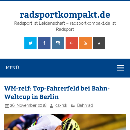
radsportkompakt.de
Radsport ist Leidenschaft – radsportkompakt.de ist
Radsport
MENÜ
WM-reif: Top-Fahrerfeld bei Bahn-
Weltcup in Berlin
26. November 2018
cs-rsk
Bahnrad