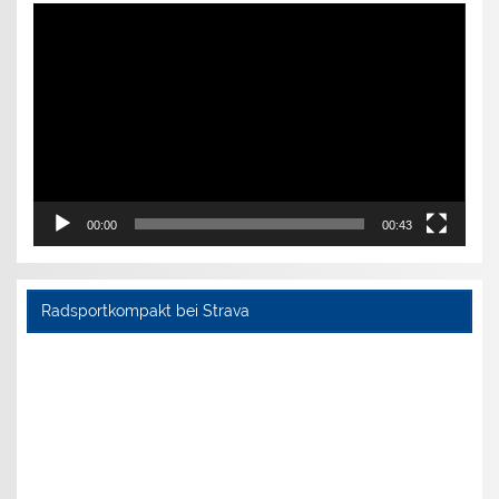
Video-
Player
00:00
00:43
Radsportkompakt bei Strava