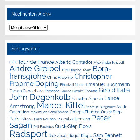
Nachrichten-Archiv
Nachrichten-
Archiv
Schlagwörter
99. Tour de France
Alberto Contador
Alexander Kristoff
Andre Greipel
Bora-
BMC Racing Team
hansgrohe
Christopher
Chris Froome
Doping
Froome
Emanuel Buchmann
Einzelzeitfahren
Giro d'Italia
Fabian Cancellara
Geraint Thomas
Fernando Gaviria
John Degenkolb
Lance
Katusha-Alpecin
Marcel Kittel
Armstrong
Mark
Marcus Burghardt
Cavendish
Omega Pharma-Quick Step
Maximilian Schachmann
Peter
Paris-Nizza
Pascal Ackermann
Paris-Roubaix
Sagan
Quick-Step Floors
Phil Bauhaus
Radsport
Sam Bennett
Roger Kluge
Rick Zabel