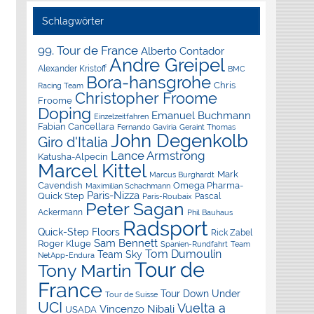
Schlagwörter
99. Tour de France
Alberto Contador
Andre Greipel
Alexander Kristoff
BMC
Bora-hansgrohe
Chris
Racing Team
Christopher Froome
Froome
Doping
Emanuel Buchmann
Einzelzeitfahren
Fabian Cancellara
Geraint Thomas
Fernando Gaviria
John Degenkolb
Giro d'Italia
Lance Armstrong
Katusha-Alpecin
Marcel Kittel
Mark
Marcus Burghardt
Cavendish
Omega Pharma-
Maximilian Schachmann
Paris-Nizza
Quick Step
Pascal
Paris-Roubaix
Peter Sagan
Ackermann
Phil Bauhaus
Radsport
Quick-Step Floors
Rick Zabel
Sam Bennett
Roger Kluge
Spanien-Rundfahrt
Team
Tom Dumoulin
Team Sky
NetApp-Endura
Tour de
Tony Martin
France
Tour Down Under
Tour de Suisse
UCI
Vuelta a
Vincenzo Nibali
USADA