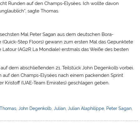
 acht Runden auf den Champs-Elysées. Ich wollte davon
unglaublich“, sagte Thomas.
m sechsten Mal Peter Sagan aus dem deutschen Bora-
pe (Quick-Step Floors) gewann zum ersten Mal das Gepunktete
re Latour (AG2R La Mondiale) erstmals das Weiße des besten
auf dem abschließenden 21. Teilstück John Degenkolb vorbei.
h auf den Champs-Elysées nach einem packenden Sprint
r Kristoff (UAE-Team Emirates) geschlagen geben.
 Thomas
,
John Degenkolb
,
Julian
,
Julian Alaphilippe
,
Peter Sagan
,