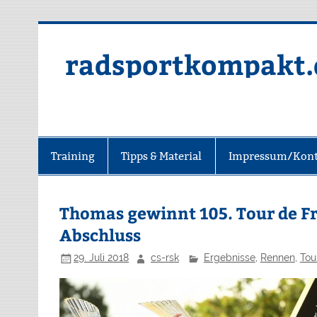
radsportkompakt.
Training
Tipps & Material
Impressum/Kont
Thomas gewinnt 105. Tour de F
Abschluss
29. Juli 2018
cs-rsk
Ergebnisse
,
Rennen
,
Tou