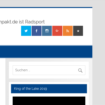
mpakt.de ist Radsport
King of the Lake 2019
Video-
Player