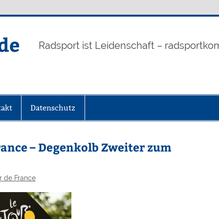
de
Radsport ist Leidenschaft – radsportko
akt
Datenschutz
rance – Degenkolb Zweiter zum
r de France