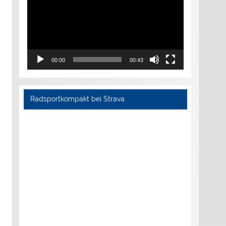
00:00
00:43
Radsportkompakt bei Strava