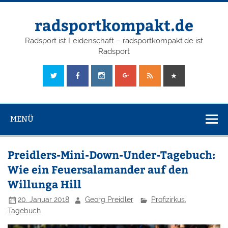
radsportkompakt.de
Radsport ist Leidenschaft – radsportkompakt.de ist
Radsport
MENÜ
Preidlers-Mini-Down-Under-Tagebuch:
Wie ein Feuersalamander auf den
Willunga Hill
20. Januar 2018
Georg Preidler
Profizirkus
,
Tagebuch