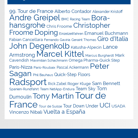
99. Tour de France
Alberto Contador
Alexander Kristoff
Andre Greipel
Bora-
BMC Racing Team
hansgrohe
Christopher
Chris Froome
Doping
Froome
Emanuel Buchmann
Einzelzeitfahren
Giro d'Italia
Fabian Cancellara
Geraint Thomas
Fernando Gaviria
John Degenkolb
Lance
Katusha-Alpecin
Marcel Kittel
Armstrong
Mark
Marcus Burghardt
Cavendish
Omega Pharma-Quick Step
Maximilian Schachmann
Peter
Paris-Nizza
Pascal Ackermann
Paris-Roubaix
Sagan
Quick-Step Floors
Phil Bauhaus
Radsport
Sam Bennett
Roger Kluge
Rick Zabel
Tom
Team Sky
Spanien-Rundfahrt
Team NetApp-Endura
Tour de
Tony Martin
Dumoulin
France
UCI
Tour Down Under
USADA
Tour de Suisse
Vuelta a España
Vincenzo Nibali