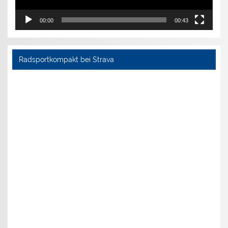
00:00
00:43
Radsportkompakt bei Strava