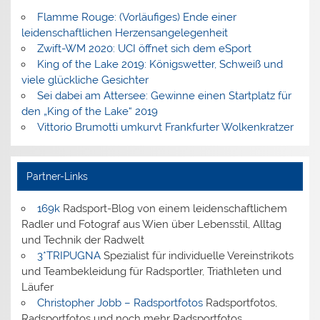
Flamme Rouge: (Vorläufiges) Ende einer
leidenschaftlichen Herzensangelegenheit
Zwift-WM 2020: UCI öffnet sich dem eSport
King of the Lake 2019: Königswetter, Schweiß und
viele glückliche Gesichter
Sei dabei am Attersee: Gewinne einen Startplatz für
den „King of the Lake“ 2019
Vittorio Brumotti umkurvt Frankfurter Wolkenkratzer
Partner-Links
169k
Radsport-Blog von einem leidenschaftlichem
Radler und Fotograf aus Wien über Lebensstil, Alltag
und Technik der Radwelt
3*TRIPUGNA
Spezialist für individuelle Vereinstrikots
und Teambekleidung für Radsportler, Triathleten und
Läufer
Christopher Jobb – Radsportfotos
Radsportfotos,
Radsportfotos und noch mehr Radsportfotos