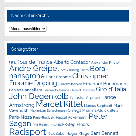
Nachrichten-Archiv
Nachrichten-
Archiv
Schlagwörter
99. Tour de France
Alberto Contador
Alexander Kristoff
Andre Greipel
Bora-
BMC Racing Team
hansgrohe
Christopher
Chris Froome
Doping
Froome
Emanuel Buchmann
Einzelzeitfahren
Giro d'Italia
Fabian Cancellara
Geraint Thomas
Fernando Gaviria
John Degenkolb
Lance
Katusha-Alpecin
Marcel Kittel
Armstrong
Mark
Marcus Burghardt
Cavendish
Omega Pharma-Quick Step
Maximilian Schachmann
Peter
Paris-Nizza
Pascal Ackermann
Paris-Roubaix
Sagan
Quick-Step Floors
Phil Bauhaus
Radsport
Sam Bennett
Roger Kluge
Rick Zabel