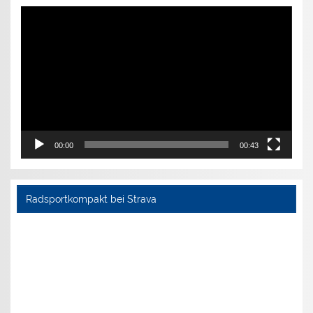
Video-
Player
00:00
00:43
Radsportkompakt bei Strava