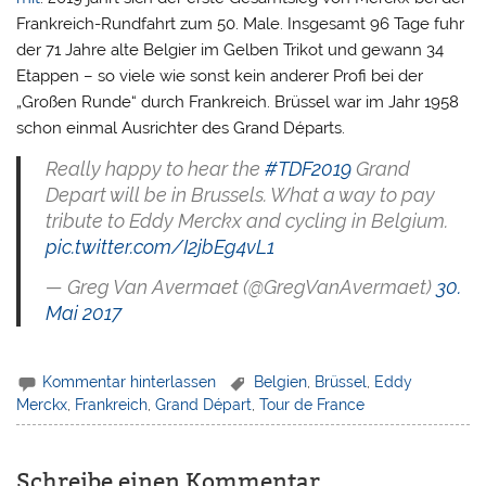
Frankreich-Rundfahrt zum 50. Male.
Insgesamt 96 Tage fuhr
der 71 Jahre alte Belgier im Gelben Trikot und gewann 34
Etappen – so viele wie sonst kein anderer Profi bei der
„Großen Runde“ durch Frankreich. Brüssel war im Jahr 1958
schon einmal Ausrichter des Grand Départs.
Really happy to hear the
#TDF2019
Grand
Depart will be in Brussels. What a way to pay
tribute to Eddy Merckx and cycling in Belgium.
pic.twitter.com/I2jbEg4vL1
— Greg Van Avermaet (@GregVanAvermaet)
30.
Mai 2017
Kommentar hinterlassen
Belgien
,
Brüssel
,
Eddy
Merckx
,
Frankreich
,
Grand Départ
,
Tour de France
Schreibe einen Kommentar