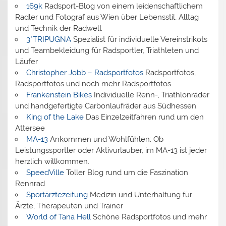
169k
Radsport-Blog von einem leidenschaftlichem
Radler und Fotograf aus Wien über Lebensstil, Alltag
und Technik der Radwelt
3*TRIPUGNA
Spezialist für individuelle Vereinstrikots
und Teambekleidung für Radsportler, Triathleten und
Läufer
Christopher Jobb – Radsportfotos
Radsportfotos,
Radsportfotos und noch mehr Radsportfotos
Frankenstein Bikes
Individuelle Renn-, Triathlonräder
und handgefertigte Carbonlaufräder aus Südhessen
King of the Lake
Das Einzelzeitfahren rund um den
Attersee
MA-13
Ankommen und Wohlfühlen: Ob
Leistungssportler oder Aktivurlauber, im MA-13 ist jeder
herzlich willkommen.
SpeedVille
Toller Blog rund um die Faszination
Rennrad
Sportärztezeitung
Medizin und Unterhaltung für
Ärzte, Therapeuten und Trainer
World of Tana Hell
Schöne Radsportfotos und mehr