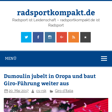
radsportkompakt.de
Radsport ist Leidenschaft – radsportkompakt.de ist
Radsport
MENÜ
Dumoulin jubelt in Oropa und baut
Giro-Führung weiter aus
20. Mai 2017
cs-rsk
Giro d'Italia