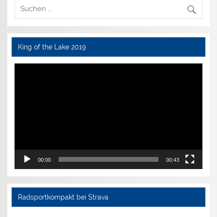
King of the Lake 2019
Video-
Player
00:00
00:43
Radsportkompakt bei Strava