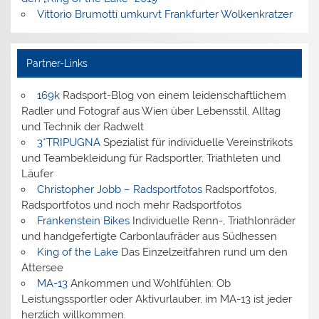
Vittorio Brumotti umkurvt Frankfurter Wolkenkratzer
Partner-Links
169k
Radsport-Blog von einem leidenschaftlichem
Radler und Fotograf aus Wien über Lebensstil, Alltag
und Technik der Radwelt
3*TRIPUGNA
Spezialist für individuelle Vereinstrikots
und Teambekleidung für Radsportler, Triathleten und
Läufer
Christopher Jobb – Radsportfotos
Radsportfotos,
Radsportfotos und noch mehr Radsportfotos
Frankenstein Bikes
Individuelle Renn-, Triathlonräder
und handgefertigte Carbonlaufräder aus Südhessen
King of the Lake
Das Einzelzeitfahren rund um den
Attersee
MA-13
Ankommen und Wohlfühlen: Ob
Leistungssportler oder Aktivurlauber, im MA-13 ist jeder
herzlich willkommen.