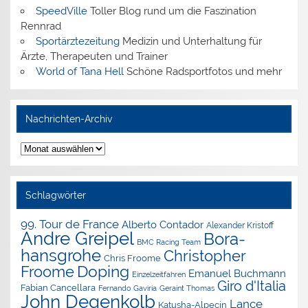
SpeedVille
Toller Blog rund um die Faszination
Rennrad
Sportärztezeitung
Medizin und Unterhaltung für
Ärzte, Therapeuten und Trainer
World of Tana Hell
Schöne Radsportfotos und mehr
Nachrichten-Archiv
Nachrichten-
Archiv
Schlagwörter
99. Tour de France
Alberto Contador
Alexander Kristoff
Andre Greipel
Bora-
BMC Racing Team
hansgrohe
Christopher
Chris Froome
Doping
Froome
Emanuel Buchmann
Einzelzeitfahren
Giro d'Italia
Fabian Cancellara
Geraint Thomas
Fernando Gaviria
John Degenkolb
Lance
Katusha-Alpecin