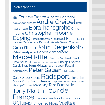
Schlagwörter
99. Tour de France
Alberto Contador
Andre Greipel
Alexander Kristoff
BMC
Bora-hansgrohe
Chris
Racing Team
Christopher Froome
Froome
Doping
Emanuel Buchmann
Einzelzeitfahren
Fabian Cancellara
Geraint Thomas
Fernando Gaviria
John Degenkolb
Giro d'Italia
Lance Armstrong
Katusha-Alpecin
Marcel Kittel
Mark
Marcus Burghardt
Cavendish
Omega Pharma-
Maximilian Schachmann
Paris-Nizza
Quick Step
Pascal
Paris-Roubaix
Peter Sagan
Ackermann
Phil Bauhaus
Radsport
Quick-Step Floors
Rick Zabel
Sam Bennett
Roger Kluge
Spanien-Rundfahrt
Team
Tom Dumoulin
Team Sky
NetApp-Endura
Tour de
Tony Martin
France
Tour Down Under
Tour de Suisse
UCI
Vuelta a
Vincenzo Nibali
USADA