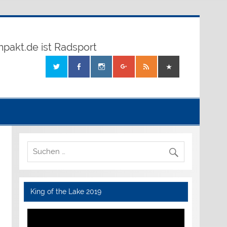
mpakt.de ist Radsport
King of the Lake 2019
Video-
Player