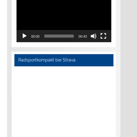
00:00
00:43
Radsportkompakt bei Strava