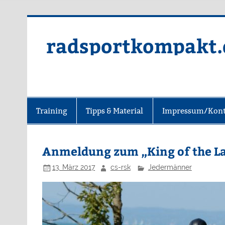
radsportkompakt.
Training
Tipps & Material
Impressum/Kont
Anmeldung zum „King of the La
13. März 2017
cs-rsk
Jedermänner