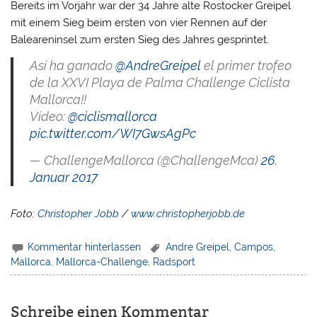
Bereits im Vorjahr war der 34 Jahre alte Rostocker Greipel
mit einem Sieg beim ersten von vier Rennen auf der
Baleareninsel zum ersten Sieg des Jahres gesprintet.
Así ha ganado
@AndreGreipel
el primer trofeo
de la XXVI Playa de Palma Challenge Ciclista
Mallorca!!
Vídeo:
@ciclismallorca
pic.twitter.com/WI7GwsAgPc
— ChallengeMallorca (@ChallengeMca)
26.
Januar 2017
Foto:
Christopher Jobb
/
www.christopherjobb.de
Kommentar hinterlassen
Andre Greipel
,
Campos
,
Mallorca
,
Mallorca-Challenge
,
Radsport
Schreibe einen Kommentar