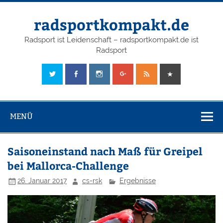
radsportkompakt.de
Radsport ist Leidenschaft – radsportkompakt.de ist
Radsport
MENÜ
Saisoneinstand nach Maß für Greipel
bei Mallorca-Challenge
26. Januar 2017
cs-rsk
Ergebnisse