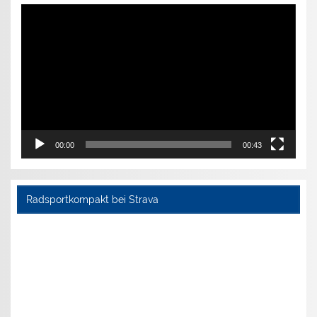
Video-
Player
00:00
00:43
Radsportkompakt bei Strava