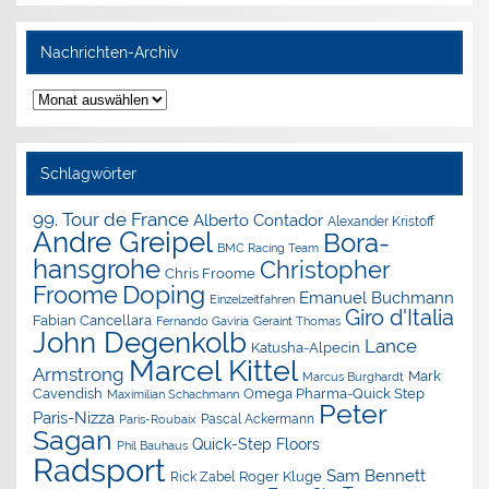
Nachrichten-Archiv
Nachrichten-
Archiv
Schlagwörter
99. Tour de France
Alberto Contador
Alexander Kristoff
Andre Greipel
Bora-
BMC Racing Team
hansgrohe
Christopher
Chris Froome
Doping
Froome
Emanuel Buchmann
Einzelzeitfahren
Giro d'Italia
Fabian Cancellara
Geraint Thomas
Fernando Gaviria
John Degenkolb
Lance
Katusha-Alpecin
Marcel Kittel
Armstrong
Mark
Marcus Burghardt
Cavendish
Omega Pharma-Quick Step
Maximilian Schachmann
Peter
Paris-Nizza
Pascal Ackermann
Paris-Roubaix
Sagan
Quick-Step Floors
Phil Bauhaus
Radsport
Sam Bennett
Roger Kluge
Rick Zabel