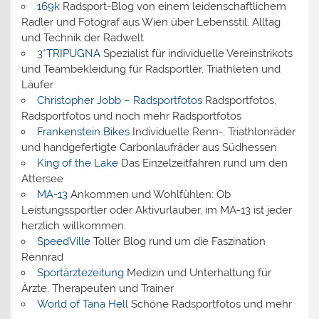
169k
Radsport-Blog von einem leidenschaftlichem
Radler und Fotograf aus Wien über Lebensstil, Alltag
und Technik der Radwelt
3*TRIPUGNA
Spezialist für individuelle Vereinstrikots
und Teambekleidung für Radsportler, Triathleten und
Läufer
Christopher Jobb – Radsportfotos
Radsportfotos,
Radsportfotos und noch mehr Radsportfotos
Frankenstein Bikes
Individuelle Renn-, Triathlonräder
und handgefertigte Carbonlaufräder aus Südhessen
King of the Lake
Das Einzelzeitfahren rund um den
Attersee
MA-13
Ankommen und Wohlfühlen: Ob
Leistungssportler oder Aktivurlauber, im MA-13 ist jeder
herzlich willkommen.
SpeedVille
Toller Blog rund um die Faszination
Rennrad
Sportärztezeitung
Medizin und Unterhaltung für
Ärzte, Therapeuten und Trainer
World of Tana Hell
Schöne Radsportfotos und mehr