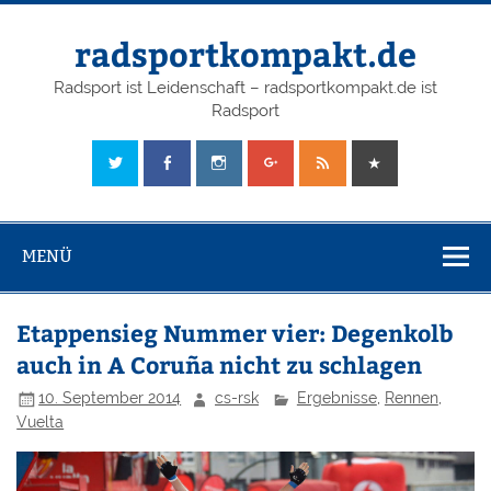
radsportkompakt.de
Radsport ist Leidenschaft – radsportkompakt.de ist
Radsport
MENÜ
Etappensieg Nummer vier: Degenkolb
auch in A Coruña nicht zu schlagen
10. September 2014
cs-rsk
Ergebnisse
,
Rennen
,
Vuelta