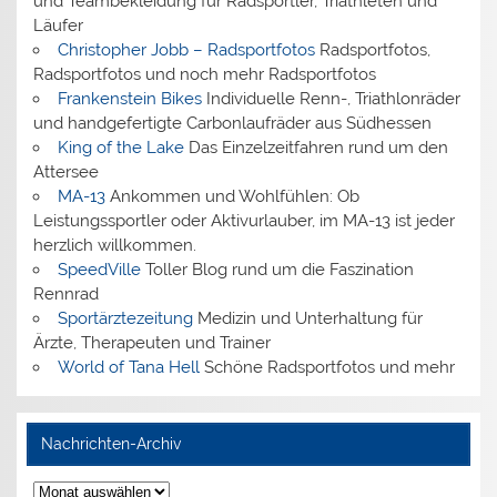
und Teambekleidung für Radsportler, Triathleten und
Läufer
Christopher Jobb – Radsportfotos
Radsportfotos,
Radsportfotos und noch mehr Radsportfotos
Frankenstein Bikes
Individuelle Renn-, Triathlonräder
und handgefertigte Carbonlaufräder aus Südhessen
King of the Lake
Das Einzelzeitfahren rund um den
Attersee
MA-13
Ankommen und Wohlfühlen: Ob
Leistungssportler oder Aktivurlauber, im MA-13 ist jeder
herzlich willkommen.
SpeedVille
Toller Blog rund um die Faszination
Rennrad
Sportärztezeitung
Medizin und Unterhaltung für
Ärzte, Therapeuten und Trainer
World of Tana Hell
Schöne Radsportfotos und mehr
Nachrichten-Archiv
Nachrichten-