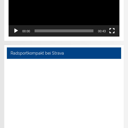
00:00
00:43
Radsportkompakt bei Strava