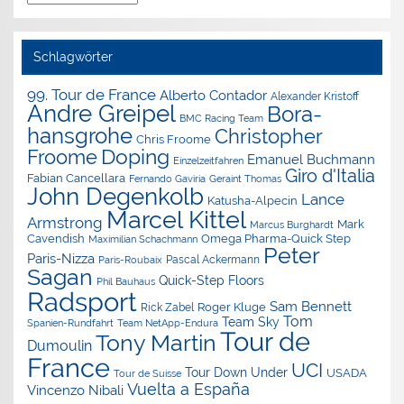
Archiv
Schlagwörter
99. Tour de France
Alberto Contador
Alexander Kristoff
Andre Greipel
Bora-
BMC Racing Team
hansgrohe
Christopher
Chris Froome
Doping
Froome
Emanuel Buchmann
Einzelzeitfahren
Giro d'Italia
Fabian Cancellara
Geraint Thomas
Fernando Gaviria
John Degenkolb
Lance
Katusha-Alpecin
Marcel Kittel
Armstrong
Mark
Marcus Burghardt
Cavendish
Omega Pharma-Quick Step
Maximilian Schachmann
Peter
Paris-Nizza
Pascal Ackermann
Paris-Roubaix
Sagan
Quick-Step Floors
Phil Bauhaus
Radsport
Sam Bennett
Roger Kluge
Rick Zabel
Tom
Team Sky
Spanien-Rundfahrt
Team NetApp-Endura
Tour de
Tony Martin
Dumoulin
France
UCI
Tour Down Under
USADA
Tour de Suisse
Vuelta a España
Vincenzo Nibali