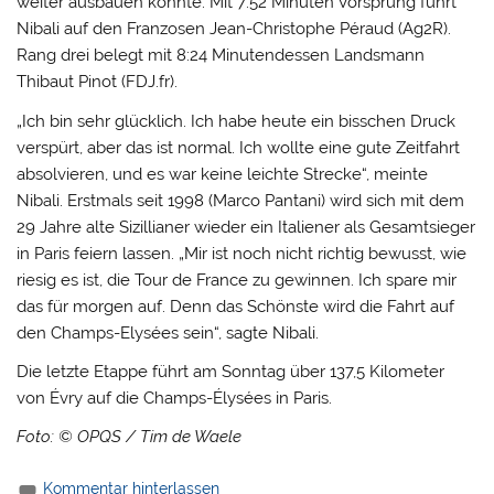
weiter ausbauen konnte. Mit 7:52 Minuten Vorsprung führt
Nibali auf den Franzosen Jean-Christophe Péraud (Ag2R).
Rang drei belegt mit 8:24 Minutendessen Landsmann
Thibaut Pinot (FDJ.fr).
„Ich bin sehr glücklich. Ich habe heute ein bisschen Druck
verspürt, aber das ist normal. Ich wollte eine gute Zeitfahrt
absolvieren, und es war keine leichte Strecke“, meinte
Nibali. Erstmals seit 1998 (Marco Pantani) wird sich mit dem
29 Jahre alte Sizillianer wieder ein Italiener als Gesamtsieger
in Paris feiern lassen. „Mir ist noch nicht richtig bewusst, wie
riesig es ist, die Tour de France zu gewinnen. Ich spare mir
das für morgen auf. Denn das Schönste wird die Fahrt auf
den Champs-Elysées sein“, sagte Nibali.
Die letzte Etappe führt am Sonntag über 137,5 Kilometer
von Évry auf die Champs-Élysées in Paris.
Foto: © OPQS / Tim de Waele
Kommentar hinterlassen