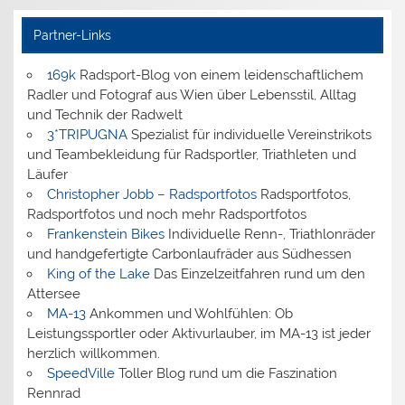
Partner-Links
169k
Radsport-Blog von einem leidenschaftlichem
Radler und Fotograf aus Wien über Lebensstil, Alltag
und Technik der Radwelt
3*TRIPUGNA
Spezialist für individuelle Vereinstrikots
und Teambekleidung für Radsportler, Triathleten und
Läufer
Christopher Jobb – Radsportfotos
Radsportfotos,
Radsportfotos und noch mehr Radsportfotos
Frankenstein Bikes
Individuelle Renn-, Triathlonräder
und handgefertigte Carbonlaufräder aus Südhessen
King of the Lake
Das Einzelzeitfahren rund um den
Attersee
MA-13
Ankommen und Wohlfühlen: Ob
Leistungssportler oder Aktivurlauber, im MA-13 ist jeder
herzlich willkommen.
SpeedVille
Toller Blog rund um die Faszination
Rennrad