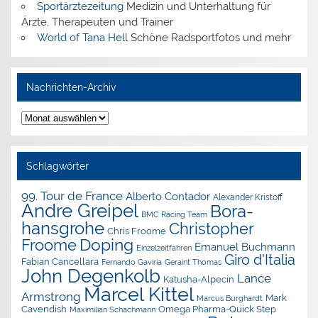
Sportärztezeitung
Medizin und Unterhaltung für
Ärzte, Therapeuten und Trainer
World of Tana Hell
Schöne Radsportfotos und mehr
Nachrichten-Archiv
Nachrichten-
Archiv
Schlagwörter
99. Tour de France
Alberto Contador
Alexander Kristoff
Andre Greipel
Bora-
BMC Racing Team
hansgrohe
Christopher
Chris Froome
Doping
Froome
Emanuel Buchmann
Einzelzeitfahren
Giro d'Italia
Fabian Cancellara
Geraint Thomas
Fernando Gaviria
John Degenkolb
Lance
Katusha-Alpecin
Marcel Kittel
Armstrong
Mark
Marcus Burghardt
Cavendish
Omega Pharma-Quick Step
Maximilian Schachmann