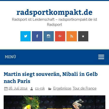
radsportkompakt.de
Radsport ist Leidenschaft – radsportkompakt.de ist
Radsport
MENÜ
Martin siegt souverän, Nibali in Gelb
nach Paris
26. Juli 2014
cs-rsk
Ergebnisse
,
Tour de France