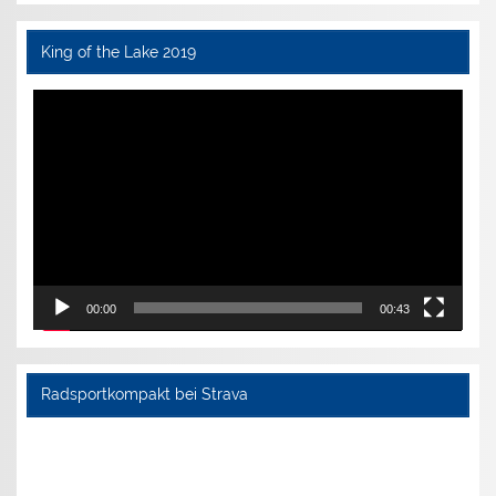
King of the Lake 2019
Video-
Player
00:00
00:43
Radsportkompakt bei Strava