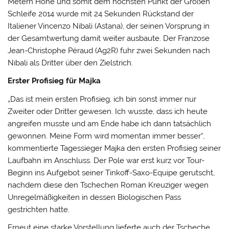
Metern Höhe und somit dem höchsten Punkt der Großen
Schleife 2014 wurde mit 24 Sekunden Rückstand der
Italiener Vincenzo Nibali (Astana), der seinen Vorsprung in
der Gesamtwertung damit weiter ausbaute. Der Franzose
Jean-Christophe Péraud (Ag2R) fuhr zwei Sekunden nach
Nibali als Dritter über den Zielstrich.
Erster Profisieg für Majka
„Das ist mein ersten Profisieg, ich bin sonst immer nur
Zweiter oder Dritter gewesen. Ich wusste, dass ich heute
angreifen musste und am Ende habe ich dann tatsächlich
gewonnen. Meine Form wird momentan immer besser“,
kommentierte Tagessieger Majka den ersten Profisieg seiner
Laufbahn im Anschluss. Der Pole war erst kurz vor Tour-
Beginn ins Aufgebot seiner Tinkoff-Saxo-Equipe gerutscht,
nachdem diese den Tschechen Roman Kreuziger wegen
Unregelmäßigkeiten in dessen Biologischen Pass
gestrichten hatte.
Erneut eine starke Vorstellung lieferte auch der Tscheche