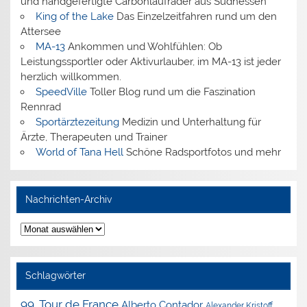
und handgefertigte Carbonlaufräder aus Südhessen
King of the Lake
Das Einzelzeitfahren rund um den
Attersee
MA-13
Ankommen und Wohlfühlen: Ob
Leistungssportler oder Aktivurlauber, im MA-13 ist jeder
herzlich willkommen.
SpeedVille
Toller Blog rund um die Faszination
Rennrad
Sportärztezeitung
Medizin und Unterhaltung für
Ärzte, Therapeuten und Trainer
World of Tana Hell
Schöne Radsportfotos und mehr
Nachrichten-Archiv
Nachrichten-
Archiv
Schlagwörter
99. Tour de France
Alberto Contador
Alexander Kristoff