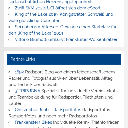
leidenschaftlichen Herzensangelegenheit
Zwift-WM 2020: UCI öffnet sich dem eSport
King of the Lake 2019: Königswetter, Schweiß und
viele glückliche Gesichter
Sei dabei am Attersee: Gewinne einen Startplatz für
den „King of the Lake“ 2019
Vittorio Brumotti umkurvt Frankfurter Wolkenkratzer
Partner-Links
169k
Radsport-Blog von einem leidenschaftlichem
Radler und Fotograf aus Wien über Lebensstil, Alltag
und Technik der Radwelt
3*TRIPUGNA
Spezialist für individuelle Vereinstrikots
und Teambekleidung für Radsportler, Triathleten und
Läufer
Christopher Jobb – Radsportfotos
Radsportfotos,
Radsportfotos und noch mehr Radsportfotos
Frankenstein Bikes
Individuelle Renn-, Triathlonräder