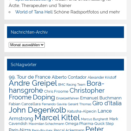
Ärzte, Therapeuten und Trainer
World of Tana Hell
Schöne Radsportfotos und mehr
Nachrichten-Archiv
Nachrichten-
Archiv
Schlagwörter
99. Tour de France
Alberto Contador
Alexander Kristoff
Andre Greipel
Bora-
BMC Racing Team
hansgrohe
Christopher
Chris Froome
Doping
Froome
Emanuel Buchmann
Einzelzeitfahren
Giro d'Italia
Fabian Cancellara
Geraint Thomas
Fernando Gaviria
John Degenkolb
Lance
Katusha-Alpecin
Marcel Kittel
Armstrong
Mark
Marcus Burghardt
Cavendish
Omega Pharma-Quick Step
Maximilian Schachmann
Peter
Paris-Nizza
Pascal Ackermann
Paris-Roubaix