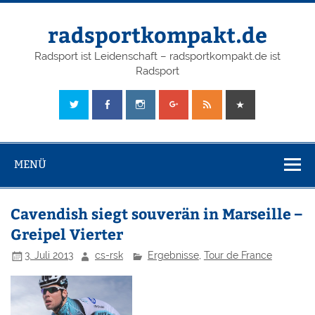
radsportkompakt.de
Radsport ist Leidenschaft – radsportkompakt.de ist
Radsport
MENÜ
Cavendish siegt souverän in Marseille –
Greipel Vierter
3. Juli 2013
cs-rsk
Ergebnisse
,
Tour de France