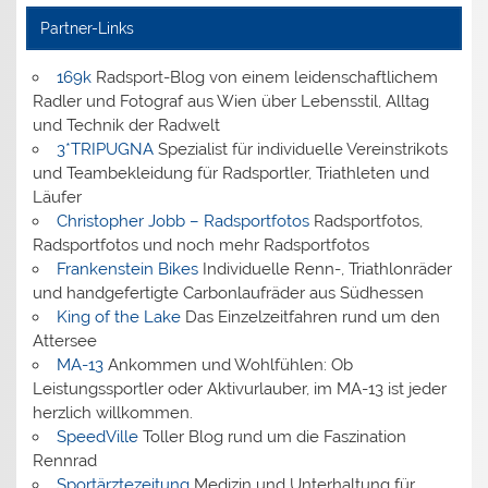
Partner-Links
169k
Radsport-Blog von einem leidenschaftlichem
Radler und Fotograf aus Wien über Lebensstil, Alltag
und Technik der Radwelt
3*TRIPUGNA
Spezialist für individuelle Vereinstrikots
und Teambekleidung für Radsportler, Triathleten und
Läufer
Christopher Jobb – Radsportfotos
Radsportfotos,
Radsportfotos und noch mehr Radsportfotos
Frankenstein Bikes
Individuelle Renn-, Triathlonräder
und handgefertigte Carbonlaufräder aus Südhessen
King of the Lake
Das Einzelzeitfahren rund um den
Attersee
MA-13
Ankommen und Wohlfühlen: Ob
Leistungssportler oder Aktivurlauber, im MA-13 ist jeder
herzlich willkommen.
SpeedVille
Toller Blog rund um die Faszination
Rennrad
Sportärztezeitung
Medizin und Unterhaltung für