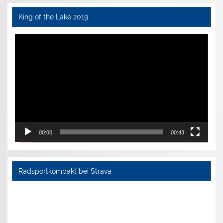
King of the Lake 2019
Video-
Player
00:00
00:43
Radsportkompakt bei Strava