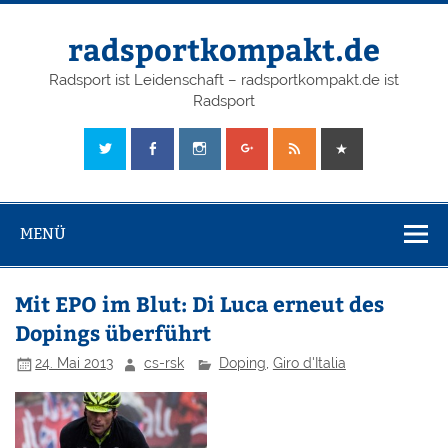
radsportkompakt.de
Radsport ist Leidenschaft – radsportkompakt.de ist
Radsport
MENÜ
Mit EPO im Blut: Di Luca erneut des
Dopings überführt
24. Mai 2013
cs-rsk
Doping
,
Giro d'Italia