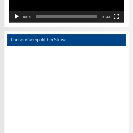
00:00
00:43
Radsportkompakt bei Strava