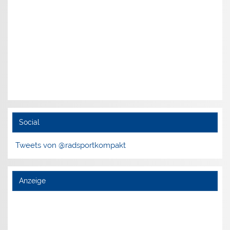
Social
Tweets von @radsportkompakt
Anzeige