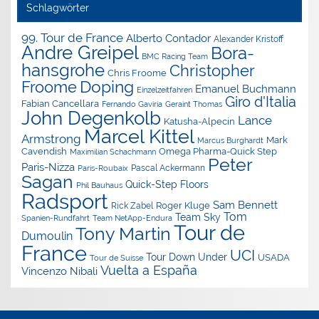
Schlagwörter
99. Tour de France
Alberto Contador
Alexander Kristoff
Andre Greipel
Bora-
BMC Racing Team
hansgrohe
Christopher
Chris Froome
Doping
Froome
Emanuel Buchmann
Einzelzeitfahren
Giro d'Italia
Fabian Cancellara
Geraint Thomas
Fernando Gaviria
John Degenkolb
Lance
Katusha-Alpecin
Marcel Kittel
Armstrong
Mark
Marcus Burghardt
Cavendish
Omega Pharma-Quick Step
Maximilian Schachmann
Peter
Paris-Nizza
Pascal Ackermann
Paris-Roubaix
Sagan
Quick-Step Floors
Phil Bauhaus
Radsport
Sam Bennett
Roger Kluge
Rick Zabel
Tom
Team Sky
Spanien-Rundfahrt
Team NetApp-Endura
Tour de
Tony Martin
Dumoulin
France
UCI
Tour Down Under
USADA
Tour de Suisse
Vuelta a España
Vincenzo Nibali